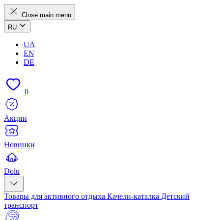
Close main menu
RU
UA
EN
DE
0
Акции
Новинки
Dolu
Товары для активного отдыха
Качели-каталка
Детский
транспорт