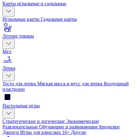
Карты игральные и гадальные
Игральные карты
Гадальные карты
Летние товары
Мел
Лепка
Тесто для лепки
Мягкая масса и мусс для лепки
Воздушный
пластилин
Настольные игры
Стратегические и логические
Экономические
Развлекательные
Обучающие и развивающие
Бродилки
Дженги
Игры для взрослых 16+
Другие