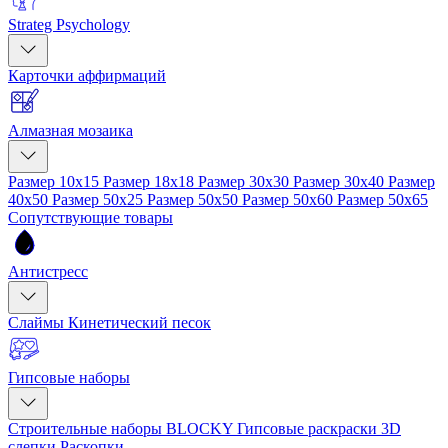
Strateg Psychology
Карточки аффирмаций
Алмазная мозаика
Размер 10x15
Размер 18x18
Размер 30x30
Размер 30x40
Размер
40x50
Размер 50x25
Размер 50x50
Размер 50x60
Размер 50x65
Сопутствующие товары
Антистресс
Слаймы
Кинетический песок
Гипсовые наборы
Строительные наборы BLOCKY
Гипсовые раскраски
3D
слепки
Раскопки