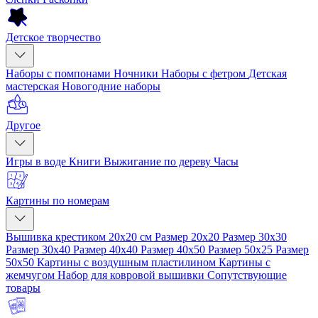
Детское творчество
Наборы с помпонами
Ночники
Наборы с фетром
Детская
мастерская
Новогодние наборы
Другое
Игры в воде
Книги
Выжигание по дереву
Часы
Картины по номерам
Вышивка крестиком 20x20 см
Размер 20x20
Размер 30x30
Размер 30x40
Размер 40x40
Размер 40x50
Размер 50x25
Размер
50x50
Картины с воздушным пластилином
Картины с
жемчугом
Набор для ковровой вышивки
Сопутствующие
товары