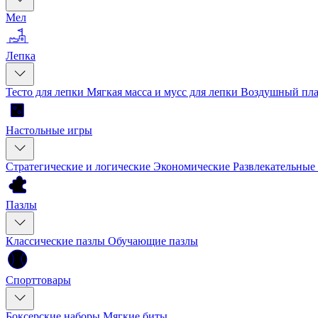
Мел
Лепка
Тесто для лепки
Мягкая масса и мусс для лепки
Воздушный пла
Настольные игры
Стратегические и логические
Экономические
Развлекательные
Пазлы
Классические пазлы
Обучающие пазлы
Спорттовары
Боксерские наборы
Мягкие биты