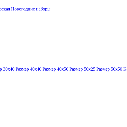
ерская
Новогодние наборы
р 30x40
Размер 40x40
Размер 40x50
Размер 50x25
Размер 50x50
К