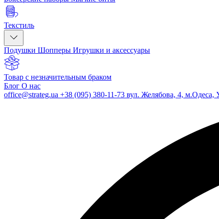
Текстиль
Подушки
Шопперы
Игрушки и аксессуары
Товар с незначительным браком
Блог
О нас
office@strateg.ua
+38 (095) 380-11-73
вул. Желябова, 4, м.Одеса, 