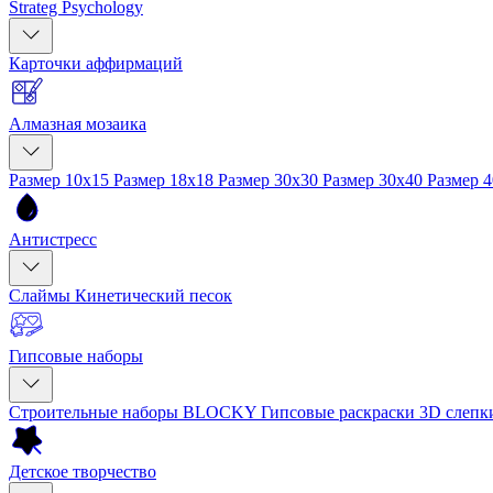
Strateg Psychology
Карточки аффирмаций
Алмазная мозаика
Размер 10x15
Размер 18x18
Размер 30x30
Размер 30x40
Размер 
Антистресс
Слаймы
Кинетический песок
Гипсовые наборы
Строительные наборы BLOCKY
Гипсовые раскраски
3D слеп
Детское творчество