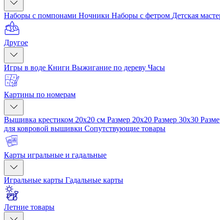
Наборы с помпонами
Ночники
Наборы с фетром
Детская маст
Другое
Игры в воде
Книги
Выжигание по дереву
Часы
Картины по номерам
Вышивка крестиком 20x20 см
Размер 20x20
Размер 30x30
Разме
для ковровой вышивки
Сопутствующие товары
Карты игральные и гадальные
Игральные карты
Гадальные карты
Летние товары