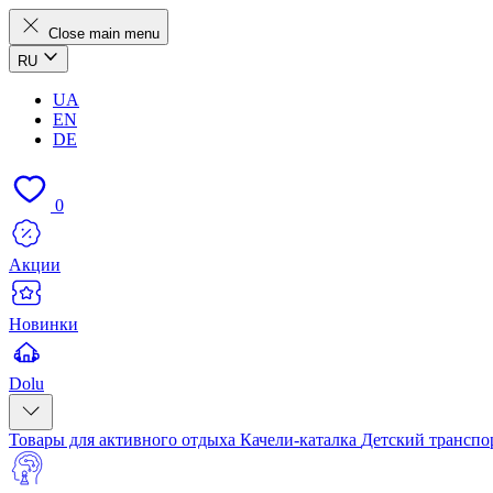
Close main menu
RU
UA
EN
DE
0
Акции
Новинки
Dolu
Товары для активного отдыха
Качели-каталка
Детский транспо