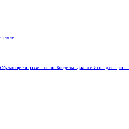
стилин
Обучающие и развивающие
Бродилки
Дженги
Игры для взросл