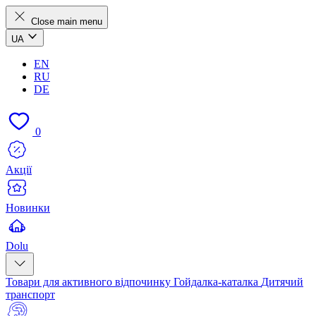
Close main menu
UA
EN
RU
DE
0
Акції
Новинки
Dolu
Товари для активного відпочинку
Гойдалка-каталка
Дитячий
транспорт