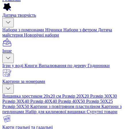
Дитяча творчість
Набори з помпонами
Нічники
Набори з фетром
Дитяча
майстерня
Новорічні набори
Інше
Ігри у воді
Книги
Випалювання по дереву
Годинники
Картини за номерами
Вишивка хрестиком 20х20 см
Розмір 20Х20
Розмір 30Х30
Розмір 30Х40
Розмір 40Х40
Розмір 40Х50
Розмір 50Х25
Розмір 50Х50
Картини з повітряним пластиліном
Картини з
перлинами
Набір для килимової вишивки
Супутні товари
Карти гральні та гадальні