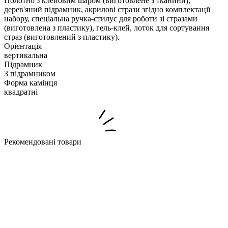
Полотно з клейовим шаром (виготовлене з тканини),
дерев'яний підрамник, акрилові стрази згідно комплектації
набору, спеціальна ручка-стилус для роботи зі стразами
(виготовлена з пластику), гель-клей, лоток для сортування
страз (виготовлений з пластику).
Орієнтація
вертикальна
Підрамник
З підрамником
Форма камінця
квадратні
Рекомендовані товари