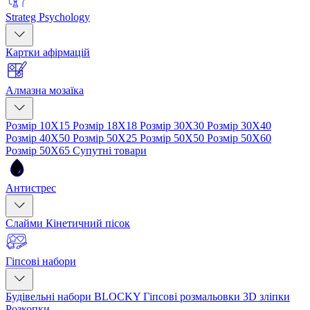
Strateg Psychology
Картки афірмацій
Алмазна мозаїка
Розмір 10Х15
Розмір 18Х18
Розмір 30Х30
Розмір 30Х40
Розмір 40Х50
Розмір 50Х25
Розмір 50Х50
Розмір 50Х60
Розмір 50Х65
Супутні товари
Антистрес
Слайми
Кінетичний пісок
Гіпсові набори
Будівельні набори BLOCKY
Гіпсові розмальовки
3D зліпки
Розкопки