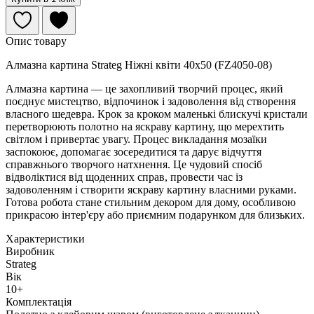
Опис товару
Алмазна картина Strateg Ніжні квіти 40х50 (FZ4050-08)
Алмазна картина — це захопливий творчий процес, який
поєднує мистецтво, відпочинок і задоволення від створення
власного шедевра. Крок за кроком маленькі блискучі кристали
перетворюють полотно на яскраву картину, що мерехтить
світлом і привертає увагу. Процес викладання мозаїки
заспокоює, допомагає зосередитися та дарує відчуття
справжнього творчого натхнення. Це чудовий спосіб
відволіктися від щоденних справ, провести час із
задоволенням і створити яскраву картину власними руками.
Готова робота стане стильним декором для дому, особливою
прикрасою інтер'єру або приємним подарунком для близьких.
Характеристики
Виробник
Strateg
Вік
10+
Комплектація