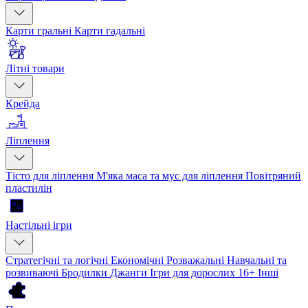
Карти гральні
Карти гадальні
Літні товари
Крейда
Ліплення
Тісто для ліплення
М'яка маса та мус для ліплення
Повітряний
пластилін
Настільні ігри
Стратегічні та логічні
Економічні
Розважальні
Навчальні та
розвиваючі
Бродилки
Джанги
Ігри для дорослих 16+
Інші