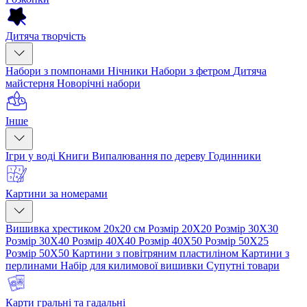
Дитяча творчість
Набори з помпонами
Нічники
Набори з фетром
Дитяча
майстерня
Новорічні набори
Інше
Ігри у воді
Книги
Випалювання по дереву
Годинники
Картини за номерами
Вишивка хрестиком 20х20 см
Розмір 20Х20
Розмір 30Х30
Розмір 30Х40
Розмір 40Х40
Розмір 40Х50
Розмір 50Х25
Розмір 50Х50
Картини з повітряним пластиліном
Картини з
перлинами
Набір для килимової вишивки
Супутні товари
Карти гральні та гадальні