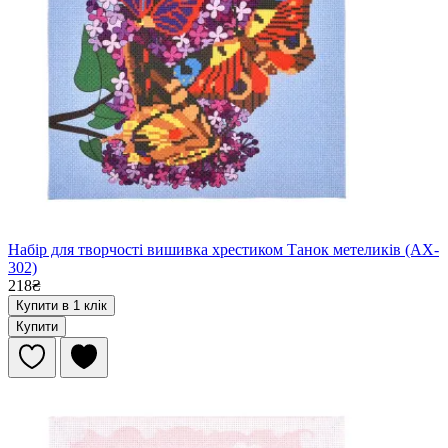
Набір для творчості вишивка хрестиком Танок метеликів (AX-
302)
218₴
Купити в 1 клік
Купити