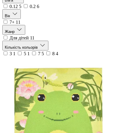
Вага
0.12
5
0.2
6
Вік
7+
11
Жанр
Для дітей
11
Кількість кольорів
3
1
5
1
7
5
8
4