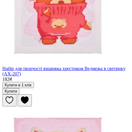
Набір для творчості вишивка хрестиком Ведмежа в светрику
(AX-207)
182₴
Купити в 1 клік
Купити