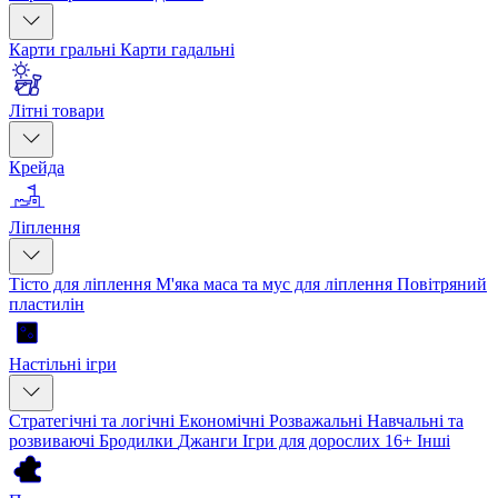
Карти гральні
Карти гадальні
Літні товари
Крейда
Ліплення
Тісто для ліплення
М'яка маса та мус для ліплення
Повітряний
пластилін
Настільні ігри
Стратегічні та логічні
Економічні
Розважальні
Навчальні та
розвиваючі
Бродилки
Джанги
Ігри для дорослих 16+
Інші