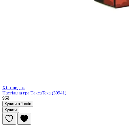
Хіт продаж
Настільна гра ТаксаТека (30941)
96₴
Купити в 1 клік
Купити