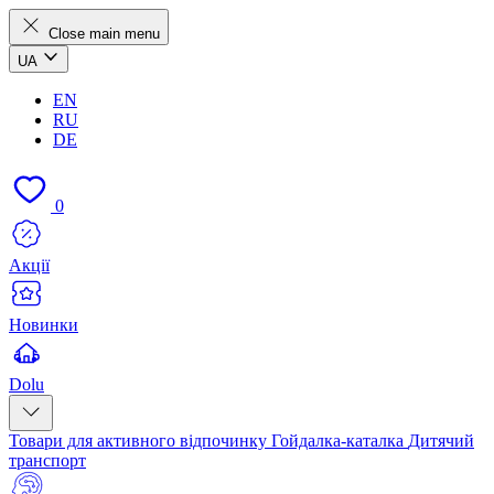
Close main menu
UA
EN
RU
DE
0
Акції
Новинки
Dolu
Товари для активного відпочинку
Гойдалка-каталка
Дитячий
транспорт