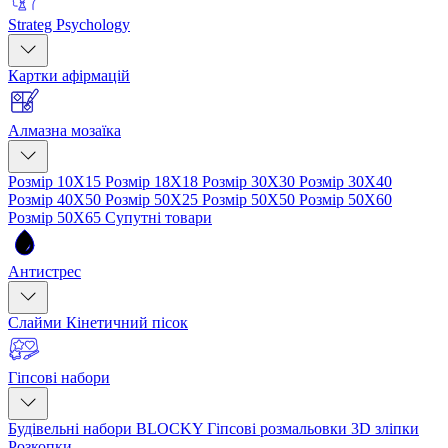
Strateg Psychology
Картки афірмацій
Алмазна мозаїка
Розмір 10Х15
Розмір 18Х18
Розмір 30Х30
Розмір 30Х40
Розмір 40Х50
Розмір 50Х25
Розмір 50Х50
Розмір 50Х60
Розмір 50Х65
Супутні товари
Антистрес
Слайми
Кінетичний пісок
Гіпсові набори
Будівельні набори BLOCKY
Гіпсові розмальовки
3D зліпки
Розкопки