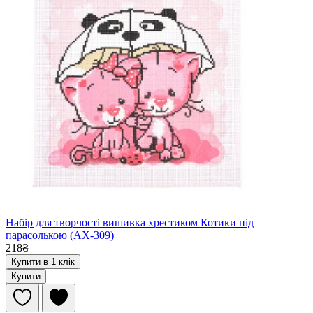
Набір для творчості вишивка хрестиком Котики під
парасолькою (AX-309)
218₴
Купити в 1 клік
Купити