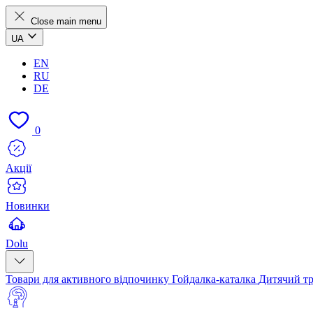
Close main menu
UA
EN
RU
DE
0
Акції
Новинки
Dolu
Товари для активного відпочинку
Гойдалка-каталка
Дитячий т