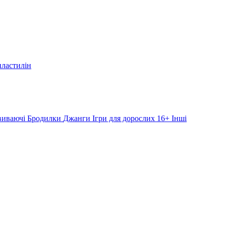
пластилін
звиваючі
Бродилки
Джанги
Ігри для дорослих 16+
Інші