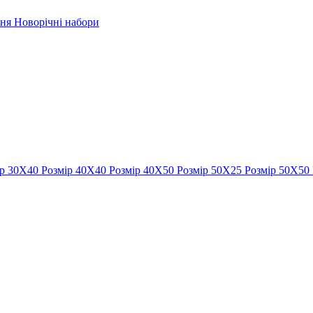
рня
Новорічні набори
ір 30Х40
Розмір 40Х40
Розмір 40Х50
Розмір 50Х25
Розмір 50Х50