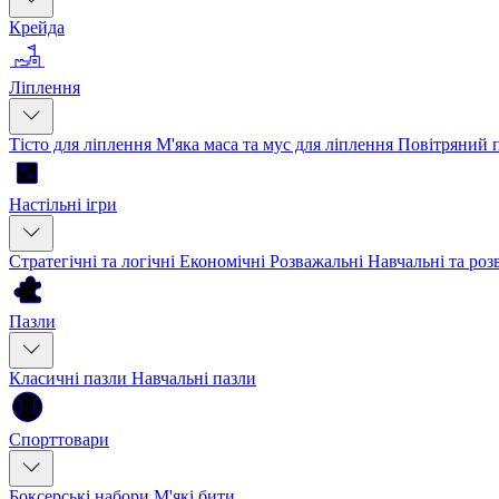
Крейда
Ліплення
Тісто для ліплення
М'яка маса та мус для ліплення
Повітряний 
Настільні ігри
Стратегічні та логічні
Економічні
Розважальні
Навчальні та ро
Пазли
Класичні пазли
Навчальні пазли
Спорттовари
Боксерські набори
М'які бити