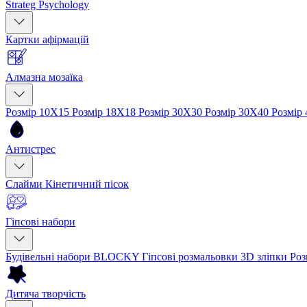
Strateg Psychology
Картки афірмацій
Алмазна мозаїка
Розмір 10Х15
Розмір 18Х18
Розмір 30Х30
Розмір 30Х40
Розмір
Антистрес
Слайми
Кінетичний пісок
Гіпсові набори
Будівельні набори BLOCKY
Гіпсові розмальовки
3D зліпки
Роз
Дитяча творчість