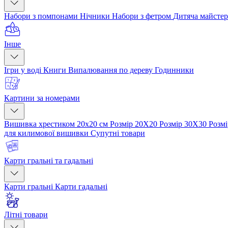
Набори з помпонами
Нічники
Набори з фетром
Дитяча майсте
Інше
Ігри у воді
Книги
Випалювання по дереву
Годинники
Картини за номерами
Вишивка хрестиком 20х20 см
Розмір 20Х20
Розмір 30Х30
Розм
для килимової вишивки
Супутні товари
Карти гральні та гадальні
Карти гральні
Карти гадальні
Літні товари