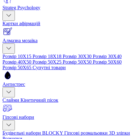
Strateg Psychology
Картки афірмацій
Алмазна мозаїка
Розмір 10Х15
Розмір 18Х18
Розмір 30Х30
Розмір 30Х40
Розмір 40Х50
Розмір 50Х25
Розмір 50Х50
Розмір 50Х60
Розмір 50Х65
Супутні товари
Антистрес
Слайми
Кінетичний пісок
Гіпсові набори
Будівельні набори BLOCKY
Гіпсові розмальовки
3D зліпки
Розкопки