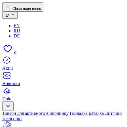
Close main menu
UA
EN
RU
DE
0
Акції
Новинки
Dolu
Товари для активного відпочинку
Гойдалка-каталка
Дитячий
транспорт