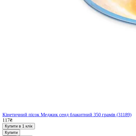
Кінетичний пісок Меджик сенд блакитний 350 грамів (31189)
117₴
Купити в 1 клік
Купити