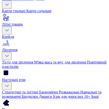
Карти гральні
Карти гадальні
Літні товари
Крейда
Ліплення
Тісто для ліплення
М'яка маса та мус для ліплення
Повітряний
пластилін
Настільні ігри
Стратегічні та логічні
Економічні
Розважальні
Навчальні та
розвиваючі
Бродилки
Джанги
Ігри для дорослих 16+
Інші