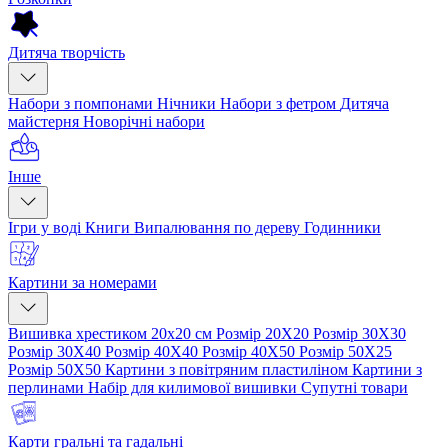
Дитяча творчість
Набори з помпонами
Нічники
Набори з фетром
Дитяча
майстерня
Новорічні набори
Інше
Ігри у воді
Книги
Випалювання по дереву
Годинники
Картини за номерами
Вишивка хрестиком 20х20 см
Розмір 20Х20
Розмір 30Х30
Розмір 30Х40
Розмір 40Х40
Розмір 40Х50
Розмір 50Х25
Розмір 50Х50
Картини з повітряним пластиліном
Картини з
перлинами
Набір для килимової вишивки
Супутні товари
Карти гральні та гадальні