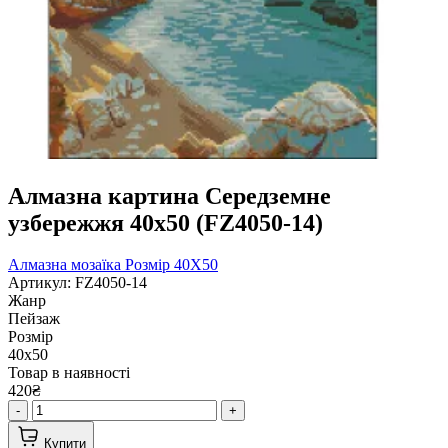
Алмазна картина Середземне
узбережжя 40х50 (FZ4050-14)
Алмазна мозаїка
Розмір 40Х50
Артикул: FZ4050-14
Жанр
Пейзаж
Розмір
40х50
Товар в наявності
420₴
-
+
Купити