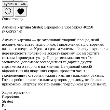
Купити в 1 клік
Опис товару
Алмазна картина Strateg Середземне узбережжя 40х50
(FZ4050-14)
Алмазна картина — це захопливий творчий процес, який
поєднує мистецтво, відпочинок і задоволення від створення
власного шедевра. Крок за кроком маленькі блискучі кристали
перетворюють полотно на яскраву картину, що мерехтить
світлом і привертає увагу. Процес викладання мозаїки
заспокоює, допомагає зосередитися та дарує відчуття
справжнього творчого натхнення. Це чудовий спосіб
відволіктися від щоденних справ, провести час із
задоволенням і створити яскраву картину власними руками.
Готова робота стане стильним декором для дому, особливою
прикрасою інтер'єру або приємним подарунком для близьких.
Характеристики
Виробник
Strateg
Вік