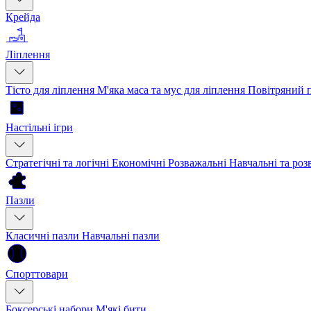
Крейда
Ліплення
Тісто для ліплення
М'яка маса та мус для ліплення
Повітряний 
Настільні ігри
Стратегічні та логічні
Економічні
Розважальні
Навчальні та ро
Пазли
Класичні пазли
Навчальні пазли
Спорттовари
Боксерські набори
М'які бити