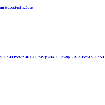
рня
Новорічні набори
ір 30Х40
Розмір 40Х40
Розмір 40Х50
Розмір 50Х25
Розмір 50Х50