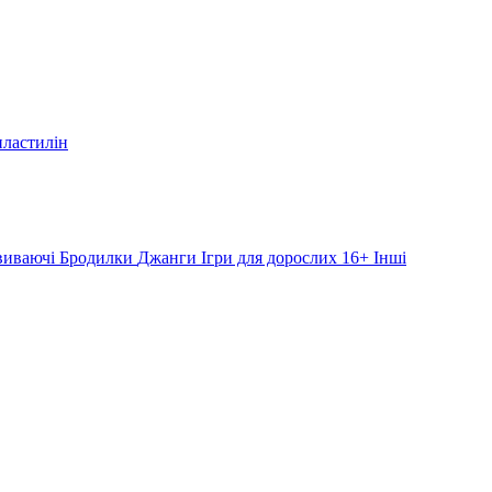
пластилін
звиваючі
Бродилки
Джанги
Ігри для дорослих 16+
Інші