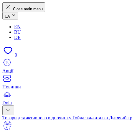
Close main menu
UA
EN
RU
DE
0
Акції
Новинки
Dolu
Товари для активного відпочинку
Гойдалка-каталка
Дитячий т