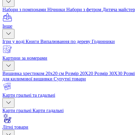
Набори з помпонами
Нічники
Набори з фетром
Дитяча майсте
Інше
Ігри у воді
Книги
Випалювання по дереву
Годинники
Картини за номерами
Вишивка хрестиком 20х20 см
Розмір 20Х20
Розмір 30Х30
Розм
для килимової вишивки
Супутні товари
Карти гральні та гадальні
Карти гральні
Карти гадальні
Літні товари