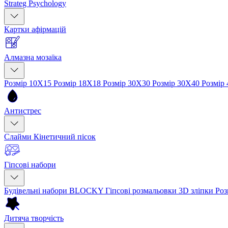
Strateg Psychology
Картки афірмацій
Алмазна мозаїка
Розмір 10Х15
Розмір 18Х18
Розмір 30Х30
Розмір 30Х40
Розмір
Антистрес
Слайми
Кінетичний пісок
Гіпсові набори
Будівельні набори BLOCKY
Гіпсові розмальовки
3D зліпки
Роз
Дитяча творчість