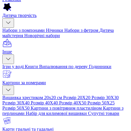
Дитяча творчість
Набори з помпонами
Нічники
Набори з фетром
Дитяча
майстерня
Новорічні набори
Інше
Ігри у воді
Книги
Випалювання по дереву
Годинники
Картини за номерами
Вишивка хрестиком 20х20 см
Розмір 20Х20
Розмір 30Х30
Розмір 30Х40
Розмір 40Х40
Розмір 40Х50
Розмір 50Х25
Розмір 50Х50
Картини з повітряним пластиліном
Картини з
перлинами
Набір для килимової вишивки
Супутні товари
Карти гральні та гадальні