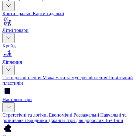
Карти гральні
Карти гадальні
Літні товари
Крейда
Ліплення
Тісто для ліплення
М'яка маса та мус для ліплення
Повітряний
пластилін
Настільні ігри
Стратегічні та логічні
Економічні
Розважальні
Навчальні та
розвиваючі
Бродилки
Джанги
Ігри для дорослих 16+
Інші