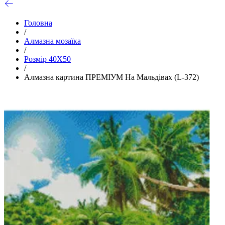
Головна
/
Алмазна мозаїка
/
Розмір 40Х50
/
Алмазна картина ПРЕМІУМ На Мальдівах (L-372)