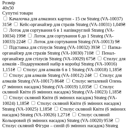
Розмір
40х50
Супутні товари
Качалочка для алмазних картин - 15 см Strateg (VA-10037)
315₴
Кейс-органайзер для стразів Strateg (VA-10031)
1,049₴
Лоток для сортування 6 в 1 напівкруглий Strateg (VA-
10034)
199₴
Лоток для сортування 6 до 1 Strateg (VA-
10033)
224₴
Лоток для сортування Strateg (VA-10013)
9₴
Підставка для стілусів Strateg (VA-10032)
393₴
Папка-
органайзер для стразів Strateg (VA-10030)
710₴
Пенал-
органайзер для стілусів Strateg (VA-10029)
675₴
Стилус для
алмазів - Подарунковий набір в коробці Strateg (VA-10016)
1,151₴
Стилус для алмазів 6 в 1 Strateg (VA-10018)
1,185₴
Стилус для алмазів Strateg (VA-10012)
24₴
Стилус для
алмазів Strateg (VA-10017)
864₴
Стилус металевий Олень
(7 змінних насадок) Strateg (VA-10019)
1,035₴
Стилус
скляний Квіти (6 змінних насадок) Strateg (VA-10023)
1,185₴
Стилус скляний Квіти (6 змінних насадок) Strateg (VA-
10024)
1,185₴
Стилус скляний Квіти (6 змінних насадок)
Strateg (VA-10025)
1,185₴
Стилус скляний Квіти (6 змінних
насадок) Strateg (VA-10026)
1,271₴
Стилус скляний
Кольоровий (6 змінних насадок) Strateg (VA-10020)
953₴
Стилус скляний Фігури – синій (6 змінних насадок) Strateg