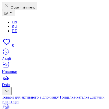
Close main menu
UA
EN
RU
DE
0
Акції
Новинки
Dolu
Товари для активного відпочинку
Гойдалка-каталка
Дитячий
транспорт