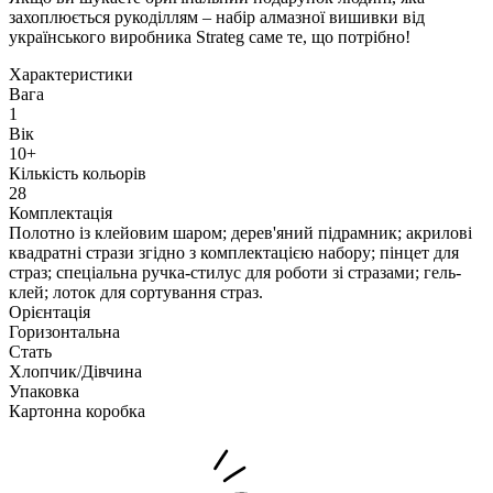
захоплюється рукоділлям – набір алмазної вишивки від
українського виробника Strateg саме те, що потрібно!
Характеристики
Вага
1
Вік
10+
Кількість кольорів
28
Комплектація
Полотно із клейовим шаром; дерев'яний підрамник; акрилові
квадратні стрази згідно з комплектацією набору; пінцет для
страз; спеціальна ручка-стилус для роботи зі стразами; гель-
клей; лоток для сортування страз.
Орієнтація
Горизонтальна
Стать
Хлопчик/Дiвчина
Упаковка
Картонна коробка