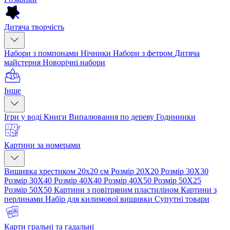
Дитяча творчість
Набори з помпонами
Нічники
Набори з фетром
Дитяча
майстерня
Новорічні набори
Інше
Ігри у воді
Книги
Випалювання по дереву
Годинники
Картини за номерами
Вишивка хрестиком 20х20 см
Розмір 20Х20
Розмір 30Х30
Розмір 30Х40
Розмір 40Х40
Розмір 40Х50
Розмір 50Х25
Розмір 50Х50
Картини з повітряним пластиліном
Картини з
перлинами
Набір для килимової вишивки
Супутні товари
Карти гральні та гадальні