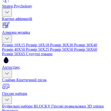
Strateg Psychology
Картки афірмацій
Алмазна мозаїка
Розмір 10Х15
Розмір 18Х18
Розмір 30Х30
Розмір 30Х40
Розмір 40Х50
Розмір 50Х25
Розмір 50Х50
Розмір 50Х60
Розмір 50Х65
Супутні товари
Антистрес
Слайми
Кінетичний пісок
Гіпсові набори
Будівельні набори BLOCKY
Гіпсові розмальовки
3D зліпки
Розкопки