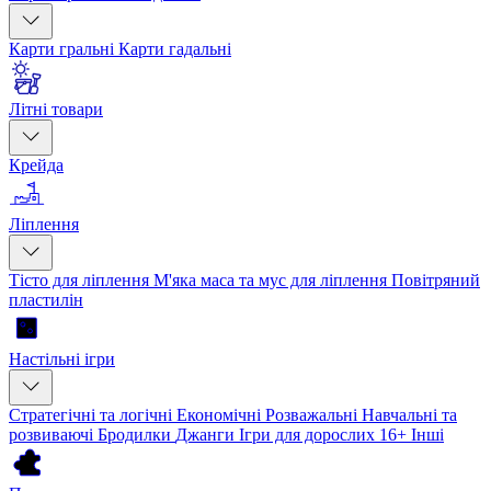
Карти гральні
Карти гадальні
Літні товари
Крейда
Ліплення
Тісто для ліплення
М'яка маса та мус для ліплення
Повітряний
пластилін
Настільні ігри
Стратегічні та логічні
Економічні
Розважальні
Навчальні та
розвиваючі
Бродилки
Джанги
Ігри для дорослих 16+
Інші