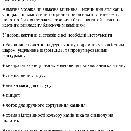
Алмазна мозаїка чи алмазна вишивка – новий вид аплікації.
Спеціальні намистини потрібно приклеювати стилусом на
полотно. Так ви зможете створити блискавичний шедевр -
картину, викладену блискучим камінням.
У наборі картини зі стразів є всі необхідні інструменти:
♦ бавовняне полотно на дерев'яному підрамнику з клейовим
шаром, ущільнене шаром ДВП та пронумерованими
контурами;
♦ квадратні камінці різних кольорів для викладання картини;
♦ спеціальний стілус;
♦ липка маса для стілусу;
♦ пінцет;
♦ лоток для зручного сортування каміння;
♦ схема відповідності кольору камінчика та символу на
полотні.
Якщо ви шукаєте оригінальний подарунок людині, яка