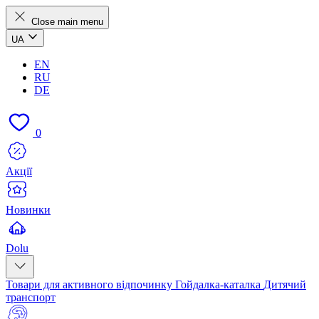
Close main menu
UA
EN
RU
DE
0
Акції
Новинки
Dolu
Товари для активного відпочинку
Гойдалка-каталка
Дитячий
транспорт