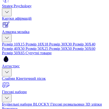
Strateg Psychology
Картки афірмацій
Алмазна мозаїка
Розмір 10Х15
Розмір 18Х18
Розмір 30Х30
Розмір 30Х40
Розмір 40Х50
Розмір 50Х25
Розмір 50Х50
Розмір 50Х60
Розмір 50Х65
Супутні товари
Антистрес
Слайми
Кінетичний пісок
Гіпсові набори
Будівельні набори BLOCKY
Гіпсові розмальовки
3D зліпки
Розкопки