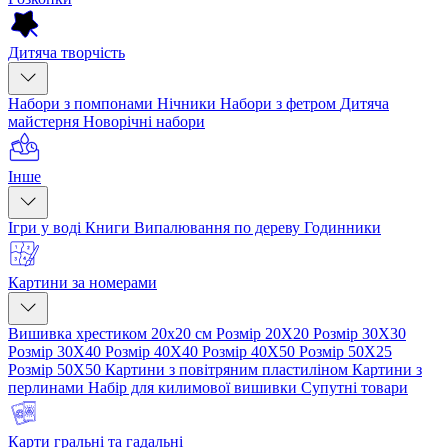
Дитяча творчість
Набори з помпонами
Нічники
Набори з фетром
Дитяча
майстерня
Новорічні набори
Інше
Ігри у воді
Книги
Випалювання по дереву
Годинники
Картини за номерами
Вишивка хрестиком 20х20 см
Розмір 20Х20
Розмір 30Х30
Розмір 30Х40
Розмір 40Х40
Розмір 40Х50
Розмір 50Х25
Розмір 50Х50
Картини з повітряним пластиліном
Картини з
перлинами
Набір для килимової вишивки
Супутні товари
Карти гральні та гадальні