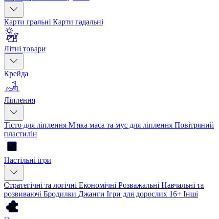
Карти гральні
Карти гадальні
Літні товари
Крейда
Ліплення
Тісто для ліплення
М'яка маса та мус для ліплення
Повітряний
пластилін
Настільні ігри
Стратегічні та логічні
Економічні
Розважальні
Навчальні та
розвиваючі
Бродилки
Джанги
Ігри для дорослих 16+
Інші