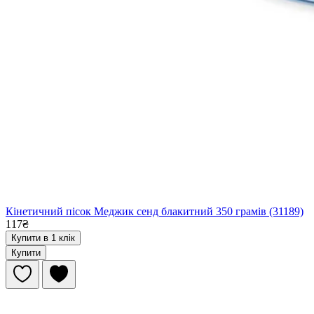
Кінетичний пісок Меджик сенд блакитний 350 грамів (31189)
117₴
Купити в 1 клік
Купити