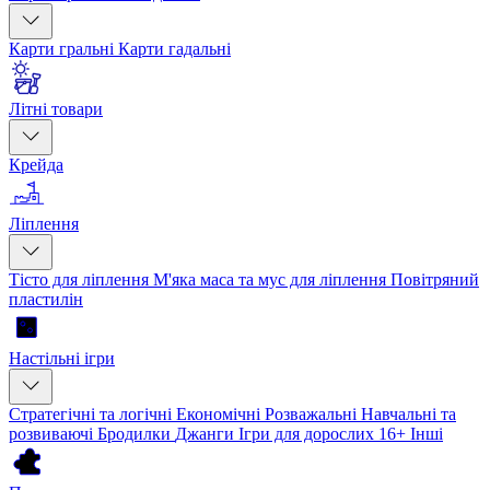
Карти гральні
Карти гадальні
Літні товари
Крейда
Ліплення
Тісто для ліплення
М'яка маса та мус для ліплення
Повітряний
пластилін
Настільні ігри
Стратегічні та логічні
Економічні
Розважальні
Навчальні та
розвиваючі
Бродилки
Джанги
Ігри для дорослих 16+
Інші