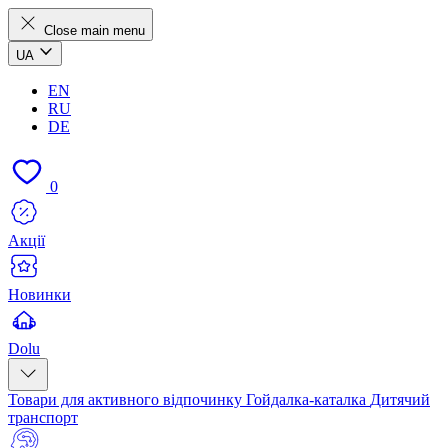
Close main menu
UA
EN
RU
DE
0
Акції
Новинки
Dolu
Товари для активного відпочинку
Гойдалка-каталка
Дитячий
транспорт