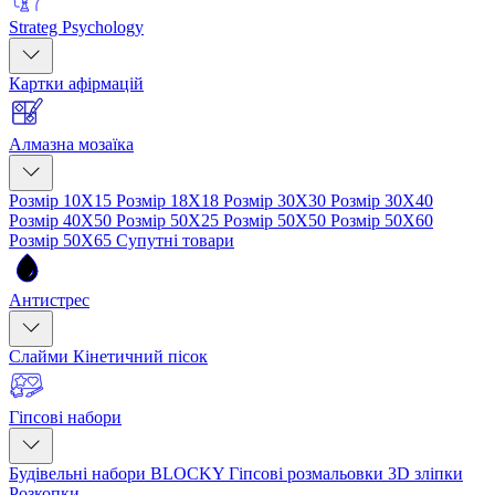
Strateg Psychology
Картки афірмацій
Алмазна мозаїка
Розмір 10Х15
Розмір 18Х18
Розмір 30Х30
Розмір 30Х40
Розмір 40Х50
Розмір 50Х25
Розмір 50Х50
Розмір 50Х60
Розмір 50Х65
Супутні товари
Антистрес
Слайми
Кінетичний пісок
Гіпсові набори
Будівельні набори BLOCKY
Гіпсові розмальовки
3D зліпки
Розкопки