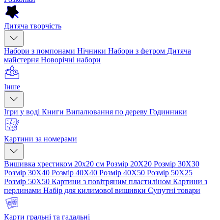
Дитяча творчість
Набори з помпонами
Нічники
Набори з фетром
Дитяча
майстерня
Новорічні набори
Інше
Ігри у воді
Книги
Випалювання по дереву
Годинники
Картини за номерами
Вишивка хрестиком 20х20 см
Розмір 20Х20
Розмір 30Х30
Розмір 30Х40
Розмір 40Х40
Розмір 40Х50
Розмір 50Х25
Розмір 50Х50
Картини з повітряним пластиліном
Картини з
перлинами
Набір для килимової вишивки
Супутні товари
Карти гральні та гадальні