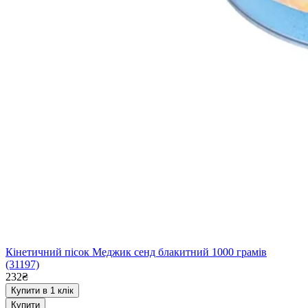
Кінетичний пісок Меджик сенд блакитний 1000 грамів
(31197)
232₴
Купити в 1 клік
Купити