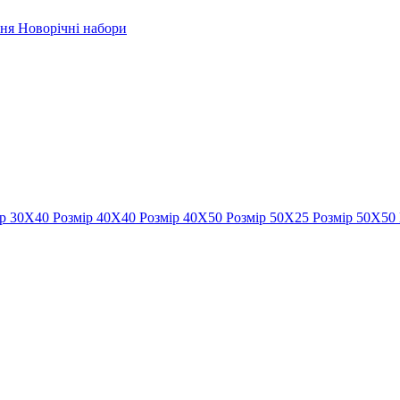
рня
Новорічні набори
ір 30Х40
Розмір 40Х40
Розмір 40Х50
Розмір 50Х25
Розмір 50Х50