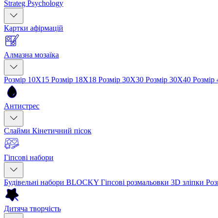
Strateg Psychology
Картки афірмацій
Алмазна мозаїка
Розмір 10Х15
Розмір 18Х18
Розмір 30Х30
Розмір 30Х40
Розмір
Антистрес
Слайми
Кінетичний пісок
Гіпсові набори
Будівельні набори BLOCKY
Гіпсові розмальовки
3D зліпки
Роз
Дитяча творчість