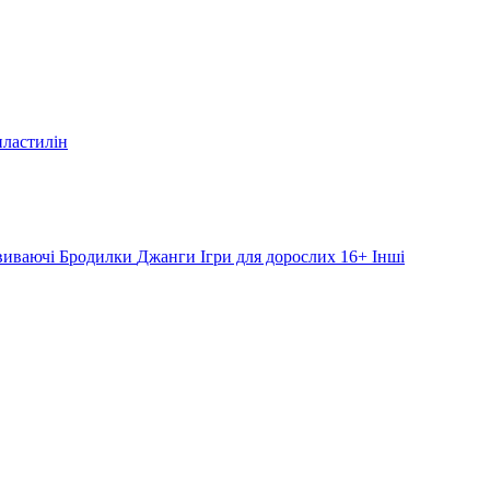
пластилін
звиваючі
Бродилки
Джанги
Ігри для дорослих 16+
Інші