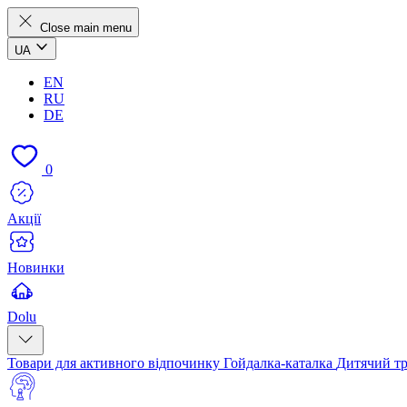
Close main menu
UA
EN
RU
DE
0
Акції
Новинки
Dolu
Товари для активного відпочинку
Гойдалка-каталка
Дитячий т