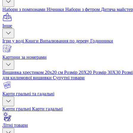
Набори з помпонами
Нічники
Набори з фетром
Дитяча майсте
Інше
Ігри у воді
Книги
Випалювання по дереву
Годинники
Картини за номерами
Вишивка хрестиком 20х20 см
Розмір 20Х20
Розмір 30Х30
Розм
для килимової вишивки
Супутні товари
Карти гральні та гадальні
Карти гральні
Карти гадальні
Літні товари