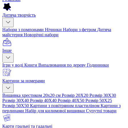
Дитяча творчість
Набори з помпонами
Нічники
Набори з фетром
Дитяча
майстерня
Новорічні набори
Інше
Ігри у воді
Книги
Випалювання по дереву
Годинники
Картини за номерами
Вишивка хрестиком 20х20 см
Розмір 20Х20
Розмір 30Х30
Розмір 30Х40
Розмір 40Х40
Розмір 40Х50
Розмір 50Х25
Розмір 50Х50
Картини з повітряним пластиліном
Картини з
перлинами
Набір для килимової вишивки
Супутні товари
Карти гральні та гадальні