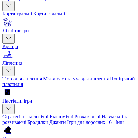
Карти гральні
Карти гадальні
Літні товари
Крейда
Ліплення
Тісто для ліплення
М'яка маса та мус для ліплення
Повітряний
пластилін
Настільні ігри
Стратегічні та логічні
Економічні
Розважальні
Навчальні та
розвиваючі
Бродилки
Джанги
Ігри для дорослих 16+
Інші