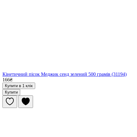
Кінетичний пісок Меджик сенд зелений 500 грамів (31194)
166₴
Купити в 1 клік
Купити