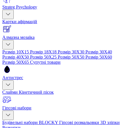
Strateg Psychology
Картки афірмацій
Алмазна мозаїка
Розмір 10Х15
Розмір 18Х18
Розмір 30Х30
Розмір 30Х40
Розмір 40Х50
Розмір 50Х25
Розмір 50Х50
Розмір 50Х60
Розмір 50Х65
Супутні товари
Антистрес
Слайми
Кінетичний пісок
Гіпсові набори
Будівельні набори BLOCKY
Гіпсові розмальовки
3D зліпки
Розкопки