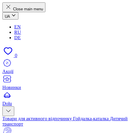
Close main menu
UA
EN
RU
DE
0
Акції
Новинки
Dolu
Товари для активного відпочинку
Гойдалка-каталка
Дитячий
транспорт