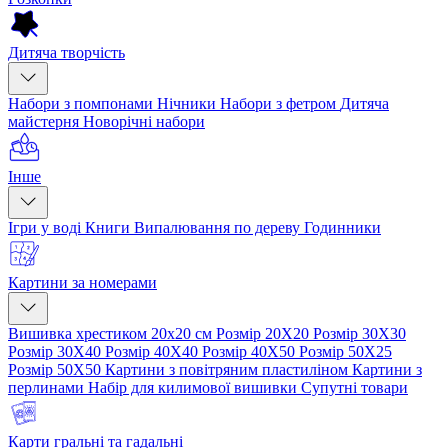
Дитяча творчість
Набори з помпонами
Нічники
Набори з фетром
Дитяча
майстерня
Новорічні набори
Інше
Ігри у воді
Книги
Випалювання по дереву
Годинники
Картини за номерами
Вишивка хрестиком 20х20 см
Розмір 20Х20
Розмір 30Х30
Розмір 30Х40
Розмір 40Х40
Розмір 40Х50
Розмір 50Х25
Розмір 50Х50
Картини з повітряним пластиліном
Картини з
перлинами
Набір для килимової вишивки
Супутні товари
Карти гральні та гадальні