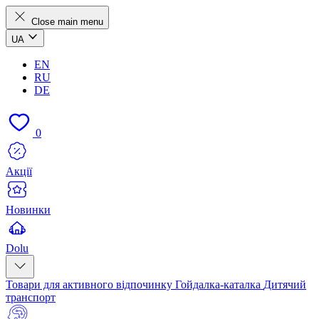
Close main menu
UA
EN
RU
DE
0
Акції
Новинки
Dolu
Товари для активного відпочинку
Гойдалка-каталка
Дитячий
транспорт