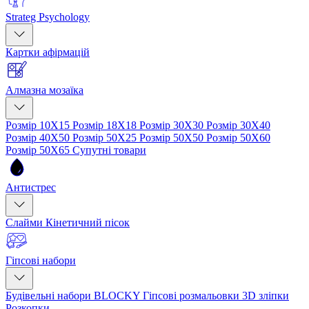
Strateg Psychology
Картки афірмацій
Алмазна мозаїка
Розмір 10Х15
Розмір 18Х18
Розмір 30Х30
Розмір 30Х40
Розмір 40Х50
Розмір 50Х25
Розмір 50Х50
Розмір 50Х60
Розмір 50Х65
Супутні товари
Антистрес
Слайми
Кінетичний пісок
Гіпсові набори
Будівельні набори BLOCKY
Гіпсові розмальовки
3D зліпки
Розкопки