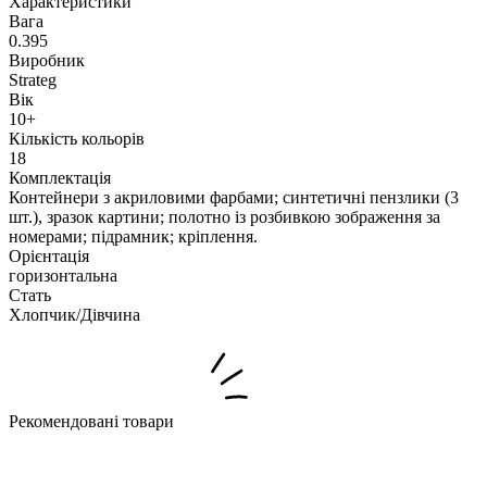
Характеристики
Вага
0.395
Виробник
Strateg
Вік
10+
Кількість кольорів
18
Комплектація
Контейнери з акриловими фарбами; синтетичні пензлики (3
шт.), зразок картини; полотно із розбивкою зображення за
номерами; підрамник; кріплення.
Орієнтація
горизонтальна
Стать
Хлопчик/Дiвчина
Рекомендовані товари