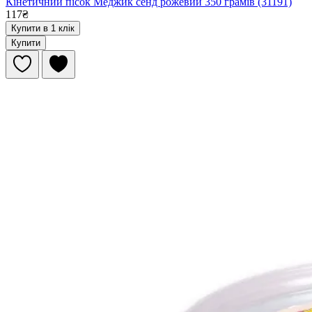
Кінетичний пісок Меджик сенд рожевий 350 грамів (31191)
117₴
Купити в 1 клік
Купити