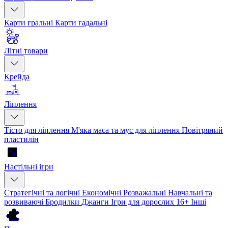
Карти гральні
Карти гадальні
Літні товари
Крейда
Ліплення
Тісто для ліплення
М'яка маса та мус для ліплення
Повітряний
пластилін
Настільні ігри
Стратегічні та логічні
Економічні
Розважальні
Навчальні та
розвиваючі
Бродилки
Джанги
Ігри для дорослих 16+
Інші