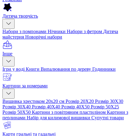
Дитяча творчість
Набори з помпонами
Нічники
Набори з фетром
Дитяча
майстерня
Новорічні набори
Інше
Ігри у воді
Книги
Випалювання по дереву
Годинники
Картини за номерами
Вишивка хрестиком 20х20 см
Розмір 20Х20
Розмір 30Х30
Розмір 30Х40
Розмір 40Х40
Розмір 40Х50
Розмір 50Х25
Розмір 50Х50
Картини з повітряним пластиліном
Картини з
перлинами
Набір для килимової вишивки
Супутні товари
Карти гральні та гадальні