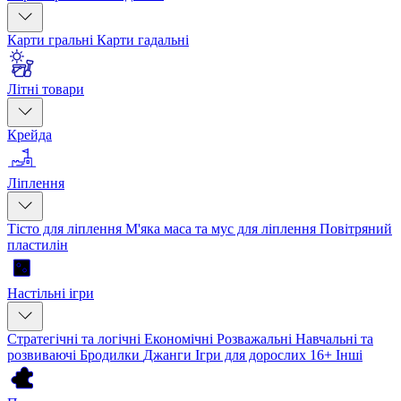
Карти гральні
Карти гадальні
Літні товари
Крейда
Ліплення
Тісто для ліплення
М'яка маса та мус для ліплення
Повітряний
пластилін
Настільні ігри
Стратегічні та логічні
Економічні
Розважальні
Навчальні та
розвиваючі
Бродилки
Джанги
Ігри для дорослих 16+
Інші