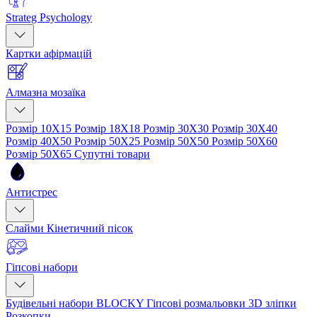
Strateg Psychology
Картки афірмацій
Алмазна мозаїка
Розмір 10Х15
Розмір 18Х18
Розмір 30Х30
Розмір 30Х40
Розмір 40Х50
Розмір 50Х25
Розмір 50Х50
Розмір 50Х60
Розмір 50Х65
Супутні товари
Антистрес
Слайми
Кінетичний пісок
Гіпсові набори
Будівельні набори BLOCKY
Гіпсові розмальовки
3D зліпки
Розкопки