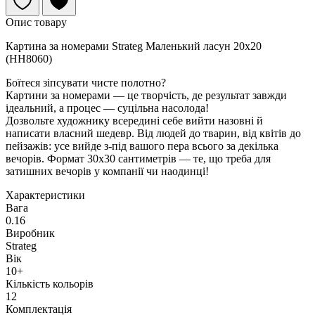
Опис товару
Картина за номерами Strateg Маленький ласун 20х20
(HH8060)
Боїтеся зіпсувати чисте полотно?
Картини за номерами — це творчість, де результат завжди
ідеальний, а процес — суцільна насолода!
Дозвольте художнику всередині себе вийти назовні й
написати власний шедевр. Від людей до тварин, від квітів до
пейзажів: усе вийде з-під вашого пера всього за декілька
вечорів. Формат 30х30 сантиметрів — те, що треба для
затишних вечорів у компанії чи наодинці!
Характеристики
Вага
0.16
Виробник
Strateg
Вік
10+
Кількість кольорів
12
Комплектація