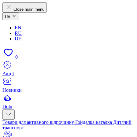
Close main menu
UA
EN
RU
DE
0
Акції
Новинки
Dolu
Товари для активного відпочинку
Гойдалка-каталка
Дитячий
транспорт