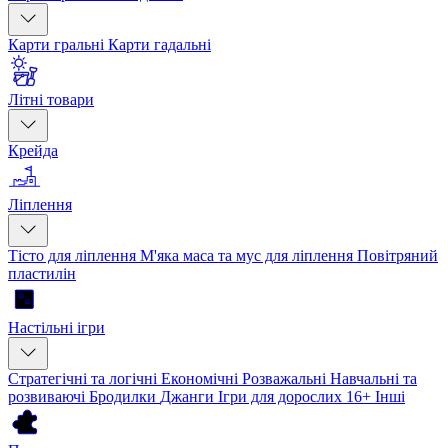
Карти гральні
Карти гадальні
Літні товари
Крейда
Ліплення
Тісто для ліплення
М'яка маса та мус для ліплення
Повітряний
пластилін
Настільні ігри
Стратегічні та логічні
Економічні
Розважальні
Навчальні та
розвиваючі
Бродилки
Джанги
Ігри для дорослих 16+
Інші