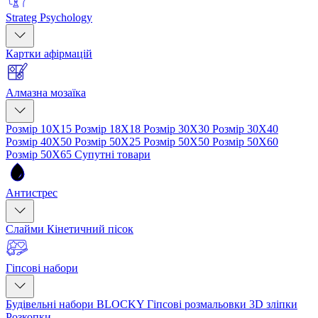
Strateg Psychology
Картки афірмацій
Алмазна мозаїка
Розмір 10Х15
Розмір 18Х18
Розмір 30Х30
Розмір 30Х40
Розмір 40Х50
Розмір 50Х25
Розмір 50Х50
Розмір 50Х60
Розмір 50Х65
Супутні товари
Антистрес
Слайми
Кінетичний пісок
Гіпсові набори
Будівельні набори BLOCKY
Гіпсові розмальовки
3D зліпки
Розкопки