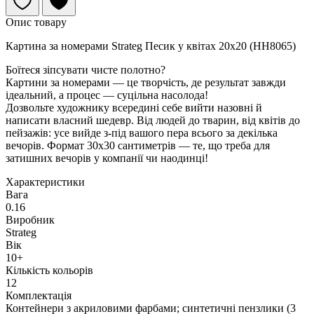
Опис товару
Картина за номерами Strateg Песик у квітах 20х20 (HH8065)
Боїтеся зіпсувати чисте полотно?
Картини за номерами — це творчість, де результат завжди
ідеальний, а процес — суцільна насолода!
Дозвольте художнику всередині себе вийти назовні й
написати власний шедевр. Від людей до тварин, від квітів до
пейзажів: усе вийде з-під вашого пера всього за декілька
вечорів. Формат 30х30 сантиметрів — те, що треба для
затишних вечорів у компанії чи наодинці!
Характеристики
Вага
0.16
Виробник
Strateg
Вік
10+
Кількість кольорів
12
Комплектація
Контейнери з акриловими фарбами; синтетичні пензлики (3