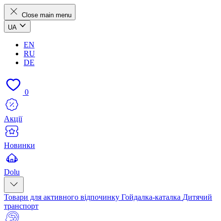
Close main menu
UA
EN
RU
DE
0
Акції
Новинки
Dolu
Товари для активного відпочинку
Гойдалка-каталка
Дитячий
транспорт