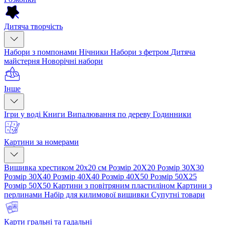
Дитяча творчість
Набори з помпонами
Нічники
Набори з фетром
Дитяча
майстерня
Новорічні набори
Інше
Ігри у воді
Книги
Випалювання по дереву
Годинники
Картини за номерами
Вишивка хрестиком 20х20 см
Розмір 20Х20
Розмір 30Х30
Розмір 30Х40
Розмір 40Х40
Розмір 40Х50
Розмір 50Х25
Розмір 50Х50
Картини з повітряним пластиліном
Картини з
перлинами
Набір для килимової вишивки
Супутні товари
Карти гральні та гадальні