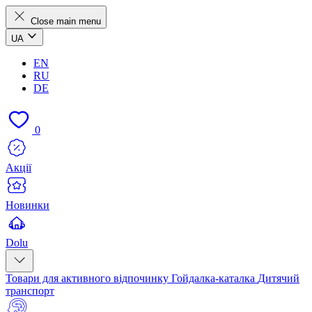
Close main menu
UA
EN
RU
DE
0
Акції
Новинки
Dolu
Товари для активного відпочинку
Гойдалка-каталка
Дитячий
транспорт