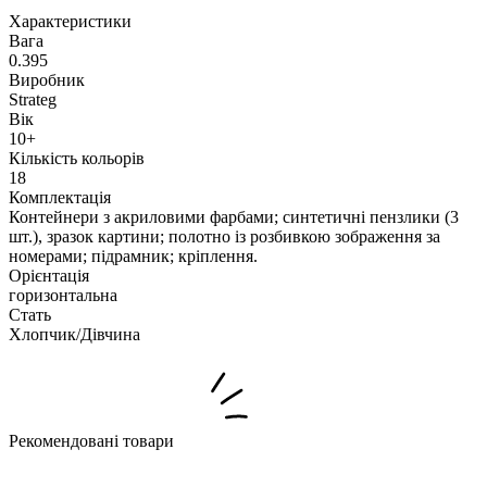
Характеристики
Вага
0.395
Виробник
Strateg
Вік
10+
Кількість кольорів
18
Комплектація
Контейнери з акриловими фарбами; синтетичні пензлики (3
шт.), зразок картини; полотно із розбивкою зображення за
номерами; підрамник; кріплення.
Орієнтація
горизонтальна
Стать
Хлопчик/Дiвчина
Рекомендовані товари