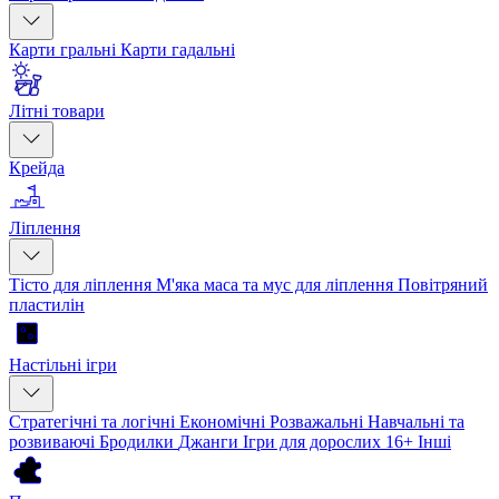
Карти гральні
Карти гадальні
Літні товари
Крейда
Ліплення
Тісто для ліплення
М'яка маса та мус для ліплення
Повітряний
пластилін
Настільні ігри
Стратегічні та логічні
Економічні
Розважальні
Навчальні та
розвиваючі
Бродилки
Джанги
Ігри для дорослих 16+
Інші