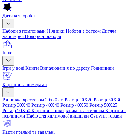
Дитяча творчість
Набори з помпонами
Нічники
Набори з фетром
Дитяча
майстерня
Новорічні набори
Інше
Ігри у воді
Книги
Випалювання по дереву
Годинники
Картини за номерами
Вишивка хрестиком 20х20 см
Розмір 20Х20
Розмір 30Х30
Розмір 30Х40
Розмір 40Х40
Розмір 40Х50
Розмір 50Х25
Розмір 50Х50
Картини з повітряним пластиліном
Картини з
перлинами
Набір для килимової вишивки
Супутні товари
Карти гральні та гадальні