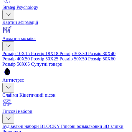
Strateg Psychology
Картки афірмацій
Алмазна мозаїка
Розмір 10Х15
Розмір 18Х18
Розмір 30Х30
Розмір 30Х40
Розмір 40Х50
Розмір 50Х25
Розмір 50Х50
Розмір 50Х60
Розмір 50Х65
Супутні товари
Антистрес
Слайми
Кінетичний пісок
Гіпсові набори
Будівельні набори BLOCKY
Гіпсові розмальовки
3D зліпки
Розкопки