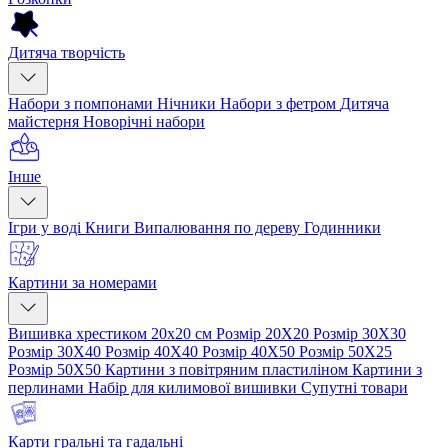
Дитяча творчість
Набори з помпонами
Нічники
Набори з фетром
Дитяча
майстерня
Новорічні набори
Інше
Ігри у воді
Книги
Випалювання по дереву
Годинники
Картини за номерами
Вишивка хрестиком 20х20 см
Розмір 20Х20
Розмір 30Х30
Розмір 30Х40
Розмір 40Х40
Розмір 40Х50
Розмір 50Х25
Розмір 50Х50
Картини з повітряним пластиліном
Картини з
перлинами
Набір для килимової вишивки
Супутні товари
Карти гральні та гадальні