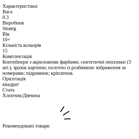
Характеристики
Вага
0.3
Виробник
Strateg
Вік
10+
Кількість кольорів
15
Комплектація
Контейнери з акриловими фарбами; синтетичні пензлики (3
шт.), зразок картини; полотно із розбивкою зображення за
номерами; підрамник; кріплення.
Орієнтація
квадрат
Стать
Хлопчик/Дiвчина
Рекомендовані товари