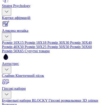
Strateg Psychology
Картки афірмацій
Алмазна мозаїка
Розмір 10Х15
Розмір 18Х18
Розмір 30Х30
Розмір 30Х40
Розмір 40Х50
Розмір 50Х25
Розмір 50Х50
Розмір 50Х60
Розмір 50Х65
Супутні товари
Антистрес
Слайми
Кінетичний пісок
Гіпсові набори
Будівельні набори BLOCKY
Гіпсові розмальовки
3D зліпки
Розкопки