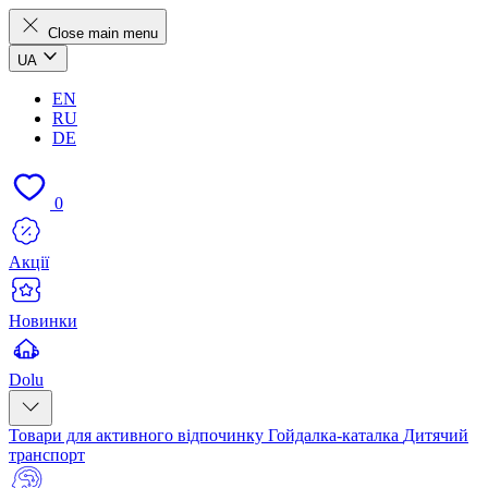
Close main menu
UA
EN
RU
DE
0
Акції
Новинки
Dolu
Товари для активного відпочинку
Гойдалка-каталка
Дитячий
транспорт