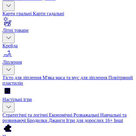
Карти гральні
Карти гадальні
Літні товари
Крейда
Ліплення
Тісто для ліплення
М'яка маса та мус для ліплення
Повітряний
пластилін
Настільні ігри
Стратегічні та логічні
Економічні
Розважальні
Навчальні та
розвиваючі
Бродилки
Джанги
Ігри для дорослих 16+
Інші