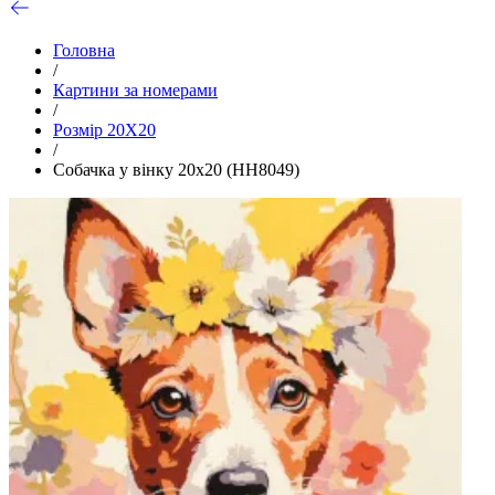
Головна
/
Картини за номерами
/
Розмір 20Х20
/
Собачка у вінку 20х20 (HH8049)