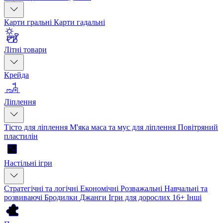
Карти гральні
Карти гадальні
Літні товари
Крейда
Ліплення
Тісто для ліплення
М'яка маса та мус для ліплення
Повітряний
пластилін
Настільні ігри
Стратегічні та логічні
Економічні
Розважальні
Навчальні та
розвиваючі
Бродилки
Джанги
Ігри для дорослих 16+
Інші