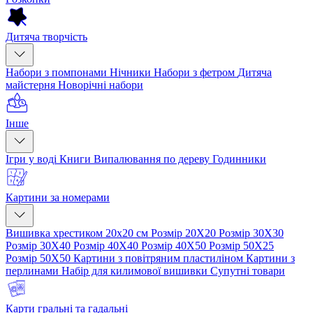
Дитяча творчість
Набори з помпонами
Нічники
Набори з фетром
Дитяча
майстерня
Новорічні набори
Інше
Ігри у воді
Книги
Випалювання по дереву
Годинники
Картини за номерами
Вишивка хрестиком 20х20 см
Розмір 20Х20
Розмір 30Х30
Розмір 30Х40
Розмір 40Х40
Розмір 40Х50
Розмір 50Х25
Розмір 50Х50
Картини з повітряним пластиліном
Картини з
перлинами
Набір для килимової вишивки
Супутні товари
Карти гральні та гадальні