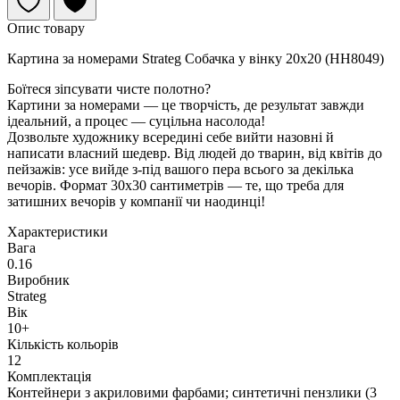
Опис товару
Картина за номерами Strateg Собачка у вінку 20х20 (HH8049)
Боїтеся зіпсувати чисте полотно?
Картини за номерами — це творчість, де результат завжди
ідеальний, а процес — суцільна насолода!
Дозвольте художнику всередині себе вийти назовні й
написати власний шедевр. Від людей до тварин, від квітів до
пейзажів: усе вийде з-під вашого пера всього за декілька
вечорів. Формат 30х30 сантиметрів — те, що треба для
затишних вечорів у компанії чи наодинці!
Характеристики
Вага
0.16
Виробник
Strateg
Вік
10+
Кількість кольорів
12
Комплектація
Контейнери з акриловими фарбами; синтетичні пензлики (3