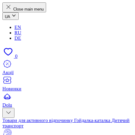
Close main menu
UA
EN
RU
DE
0
Акції
Новинки
Dolu
Товари для активного відпочинку
Гойдалка-каталка
Дитячий
транспорт