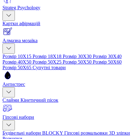
Strateg Psychology
Картки афірмацій
Алмазна мозаїка
Розмір 10Х15
Розмір 18Х18
Розмір 30Х30
Розмір 30Х40
Розмір 40Х50
Розмір 50Х25
Розмір 50Х50
Розмір 50Х60
Розмір 50Х65
Супутні товари
Антистрес
Слайми
Кінетичний пісок
Гіпсові набори
Будівельні набори BLOCKY
Гіпсові розмальовки
3D зліпки
Розкопки