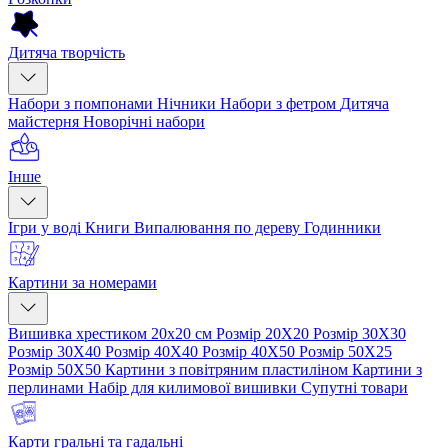
Дитяча творчість
Набори з помпонами
Нічники
Набори з фетром
Дитяча
майстерня
Новорічні набори
Інше
Ігри у воді
Книги
Випалювання по дереву
Годинники
Картини за номерами
Вишивка хрестиком 20х20 см
Розмір 20Х20
Розмір 30Х30
Розмір 30Х40
Розмір 40Х40
Розмір 40Х50
Розмір 50Х25
Розмір 50Х50
Картини з повітряним пластиліном
Картини з
перлинами
Набір для килимової вишивки
Супутні товари
Карти гральні та гадальні