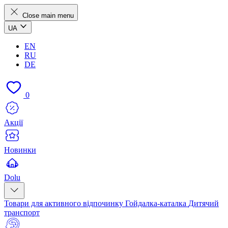
Close main menu
UA
EN
RU
DE
0
Акції
Новинки
Dolu
Товари для активного відпочинку
Гойдалка-каталка
Дитячий
транспорт