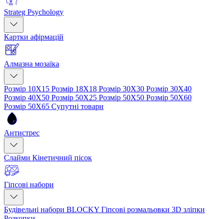
Strateg Psychology
Картки афірмацій
Алмазна мозаїка
Розмір 10Х15
Розмір 18Х18
Розмір 30Х30
Розмір 30Х40
Розмір 40Х50
Розмір 50Х25
Розмір 50Х50
Розмір 50Х60
Розмір 50Х65
Супутні товари
Антистрес
Слайми
Кінетичний пісок
Гіпсові набори
Будівельні набори BLOCKY
Гіпсові розмальовки
3D зліпки
Розкопки