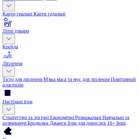
Карти гральні
Карти гадальні
Літні товари
Крейда
Ліплення
Тісто для ліплення
М'яка маса та мус для ліплення
Повітряний
пластилін
Настільні ігри
Стратегічні та логічні
Економічні
Розважальні
Навчальні та
розвиваючі
Бродилки
Джанги
Ігри для дорослих 16+
Інші