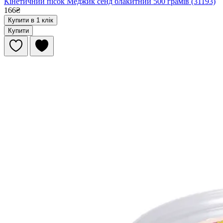
Кінетичний пісок Меджик сенд блакитний 500 грамів (31193)
166₴
Купити в 1 клік
Купити