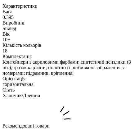
Характеристики
Вага
0.395
Виробник
Strateg
Вік
10+
Кількість кольорів
18
Комплектація
Контейнери з акриловими фарбами; синтетичні пензлики (3
шт.), зразок картини; полотно із розбивкою зображення за
номерами; підрамник; кріплення.
Орієнтація
горизонтальна
Стать
Хлопчик/Дiвчина
Рекомендовані товари