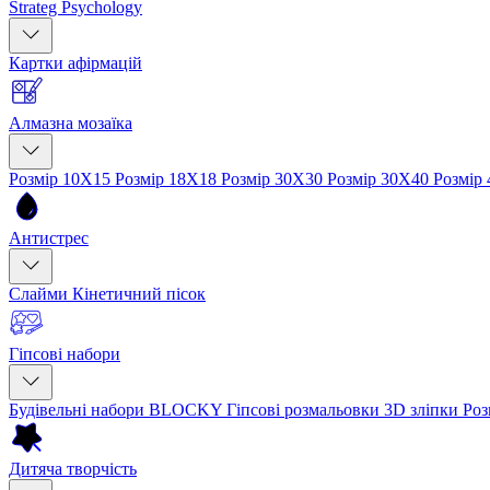
Strateg Psychology
Картки афірмацій
Алмазна мозаїка
Розмір 10Х15
Розмір 18Х18
Розмір 30Х30
Розмір 30Х40
Розмір
Антистрес
Слайми
Кінетичний пісок
Гіпсові набори
Будівельні набори BLOCKY
Гіпсові розмальовки
3D зліпки
Роз
Дитяча творчість