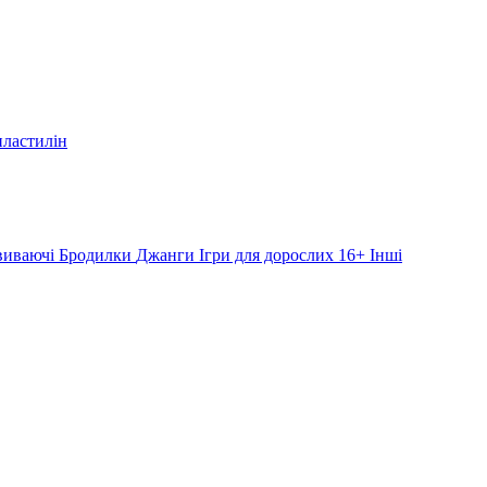
пластилін
звиваючі
Бродилки
Джанги
Ігри для дорослих 16+
Інші