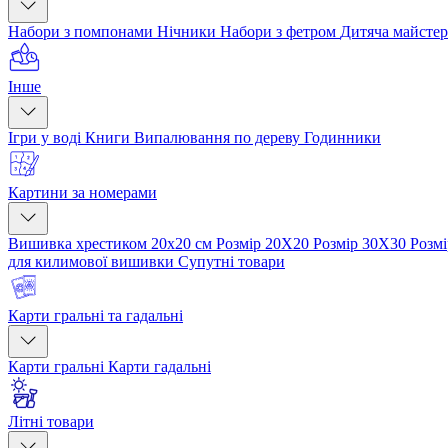
Набори з помпонами
Нічники
Набори з фетром
Дитяча майсте
Інше
Ігри у воді
Книги
Випалювання по дереву
Годинники
Картини за номерами
Вишивка хрестиком 20х20 см
Розмір 20Х20
Розмір 30Х30
Розм
для килимової вишивки
Супутні товари
Карти гральні та гадальні
Карти гральні
Карти гадальні
Літні товари