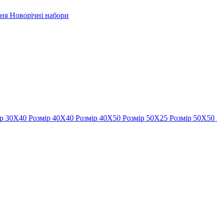
рня
Новорічні набори
ір 30Х40
Розмір 40Х40
Розмір 40Х50
Розмір 50Х25
Розмір 50Х50