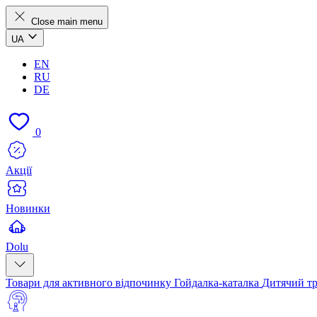
Close main menu
UA
EN
RU
DE
0
Акції
Новинки
Dolu
Товари для активного відпочинку
Гойдалка-каталка
Дитячий т