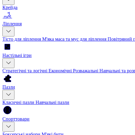
Крейда
Ліплення
Тісто для ліплення
М'яка маса та мус для ліплення
Повітряний 
Настільні ігри
Стратегічні та логічні
Економічні
Розважальні
Навчальні та ро
Пазли
Класичні пазли
Навчальні пазли
Спорттовари
Боксерські набори
М'які бити