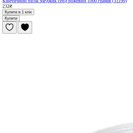
Кінетичний пісок Меджик сенд рожевий 1000 грамів (31199)
232₴
Купити в 1 клік
Купити