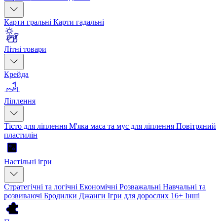
Карти гральні
Карти гадальні
Літні товари
Крейда
Ліплення
Тісто для ліплення
М'яка маса та мус для ліплення
Повітряний
пластилін
Настільні ігри
Стратегічні та логічні
Економічні
Розважальні
Навчальні та
розвиваючі
Бродилки
Джанги
Ігри для дорослих 16+
Інші