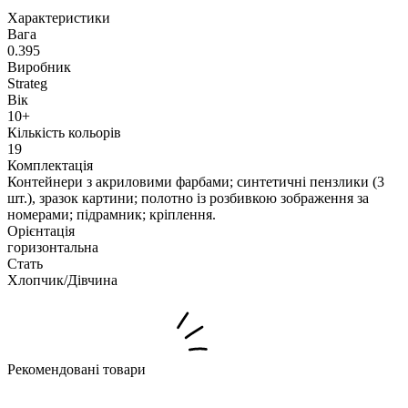
Характеристики
Вага
0.395
Виробник
Strateg
Вік
10+
Кількість кольорів
19
Комплектація
Контейнери з акриловими фарбами; синтетичні пензлики (3
шт.), зразок картини; полотно із розбивкою зображення за
номерами; підрамник; кріплення.
Орієнтація
горизонтальна
Стать
Хлопчик/Дiвчина
Рекомендовані товари