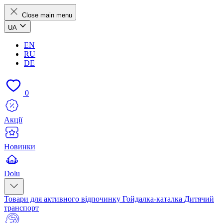
Close main menu
UA
EN
RU
DE
0
Акції
Новинки
Dolu
Товари для активного відпочинку
Гойдалка-каталка
Дитячий
транспорт