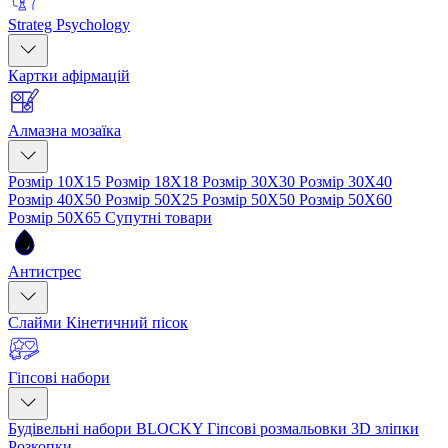
Strateg Psychology
Картки афірмацій
Алмазна мозаїка
Розмір 10Х15
Розмір 18Х18
Розмір 30Х30
Розмір 30Х40
Розмір 40Х50
Розмір 50Х25
Розмір 50Х50
Розмір 50Х60
Розмір 50Х65
Супутні товари
Антистрес
Слайми
Кінетичний пісок
Гіпсові набори
Будівельні набори BLOCKY
Гіпсові розмальовки
3D зліпки
Розкопки