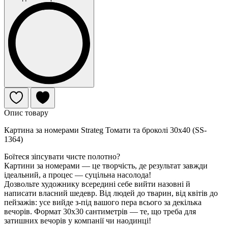
Опис товару
Картина за номерами Strateg Томати та броколі 30х40 (SS-
1364)
Боїтеся зіпсувати чисте полотно?
Картини за номерами — це творчість, де результат завжди
ідеальний, а процес — суцільна насолода!
Дозвольте художнику всередині себе вийти назовні й
написати власний шедевр. Від людей до тварин, від квітів до
пейзажів: усе вийде з-під вашого пера всього за декілька
вечорів. Формат 30х30 сантиметрів — те, що треба для
затишних вечорів у компанії чи наодинці!