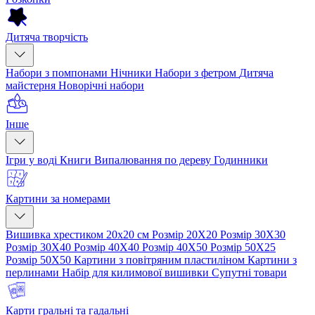
Дитяча творчість
Набори з помпонами
Нічники
Набори з фетром
Дитяча
майстерня
Новорічні набори
Інше
Ігри у воді
Книги
Випалювання по дереву
Годинники
Картини за номерами
Вишивка хрестиком 20х20 см
Розмір 20Х20
Розмір 30Х30
Розмір 30Х40
Розмір 40Х40
Розмір 40Х50
Розмір 50Х25
Розмір 50Х50
Картини з повітряним пластиліном
Картини з
перлинами
Набір для килимової вишивки
Супутні товари
Карти гральні та гадальні