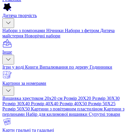
Дитяча творчість
Набори з помпонами
Нічники
Набори з фетром
Дитяча
майстерня
Новорічні набори
Інше
Ігри у воді
Книги
Випалювання по дереву
Годинники
Картини за номерами
Вишивка хрестиком 20х20 см
Розмір 20Х20
Розмір 30Х30
Розмір 30Х40
Розмір 40Х40
Розмір 40Х50
Розмір 50Х25
Розмір 50Х50
Картини з повітряним пластиліном
Картини з
перлинами
Набір для килимової вишивки
Супутні товари
Карти гральні та гадальні