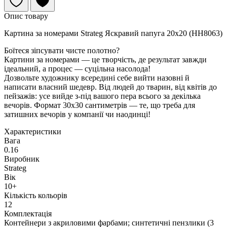
Опис товару
Картина за номерами Strateg Яскравий папуга 20х20 (HH8063)
Боїтеся зіпсувати чисте полотно?
Картини за номерами — це творчість, де результат завжди
ідеальний, а процес — суцільна насолода!
Дозвольте художнику всередині себе вийти назовні й
написати власний шедевр. Від людей до тварин, від квітів до
пейзажів: усе вийде з-під вашого пера всього за декілька
вечорів. Формат 30х30 сантиметрів — те, що треба для
затишних вечорів у компанії чи наодинці!
Характеристики
Вага
0.16
Виробник
Strateg
Вік
10+
Кількість кольорів
12
Комплектація
Контейнери з акриловими фарбами; синтетичні пензлики (3