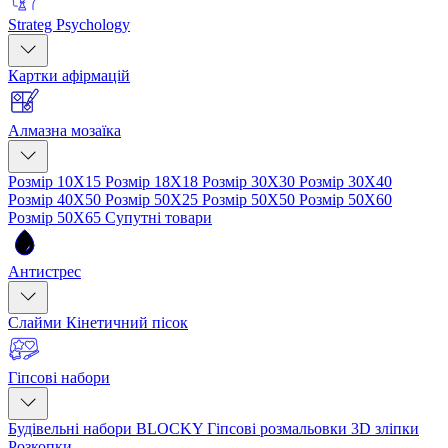
Strateg Psychology
Картки афірмацій
Алмазна мозаїка
Розмір 10Х15
Розмір 18Х18
Розмір 30Х30
Розмір 30Х40
Розмір 40Х50
Розмір 50Х25
Розмір 50Х50
Розмір 50Х60
Розмір 50Х65
Супутні товари
Антистрес
Слайми
Кінетичний пісок
Гіпсові набори
Будівельні набори BLOCKY
Гіпсові розмальовки
3D зліпки
Розкопки