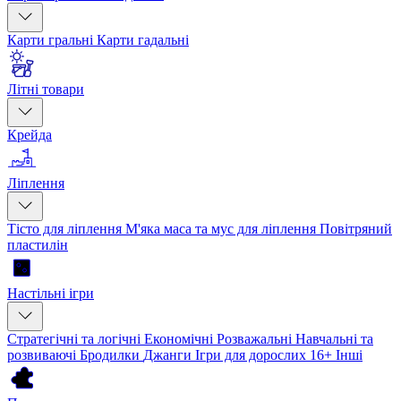
Карти гральні
Карти гадальні
Літні товари
Крейда
Ліплення
Тісто для ліплення
М'яка маса та мус для ліплення
Повітряний
пластилін
Настільні ігри
Стратегічні та логічні
Економічні
Розважальні
Навчальні та
розвиваючі
Бродилки
Джанги
Ігри для дорослих 16+
Інші