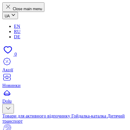
Close main menu
UA
EN
RU
DE
0
Акції
Новинки
Dolu
Товари для активного відпочинку
Гойдалка-каталка
Дитячий
транспорт