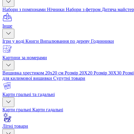
Набори з помпонами
Нічники
Набори з фетром
Дитяча майсте
Інше
Ігри у воді
Книги
Випалювання по дереву
Годинники
Картини за номерами
Вишивка хрестиком 20х20 см
Розмір 20Х20
Розмір 30Х30
Розм
для килимової вишивки
Супутні товари
Карти гральні та гадальні
Карти гральні
Карти гадальні
Літні товари