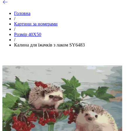
Головна
/
Картини за номерами
/
Розмір 40Х50
/
Калина для їжачків з лаком SY6483