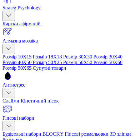
Strateg Psychology
Картки афірмацій
Алмазна мозаїка
Розмір 10Х15
Розмір 18Х18
Розмір 30Х30
Розмір 30Х40
Розмір 40Х50
Розмір 50Х25
Розмір 50Х50
Розмір 50Х60
Розмір 50Х65
Супутні товари
Антистрес
Слайми
Кінетичний пісок
Гіпсові набори
Будівельні набори BLOCKY
Гіпсові розмальовки
3D зліпки
Розкопки