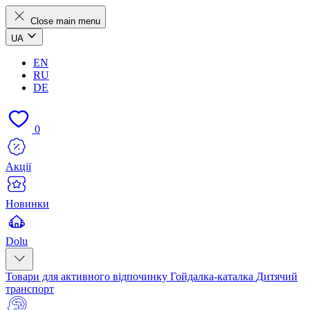
Close main menu
UA
EN
RU
DE
0
Акції
Новинки
Dolu
Товари для активного відпочинку
Гойдалка-каталка
Дитячий
транспорт