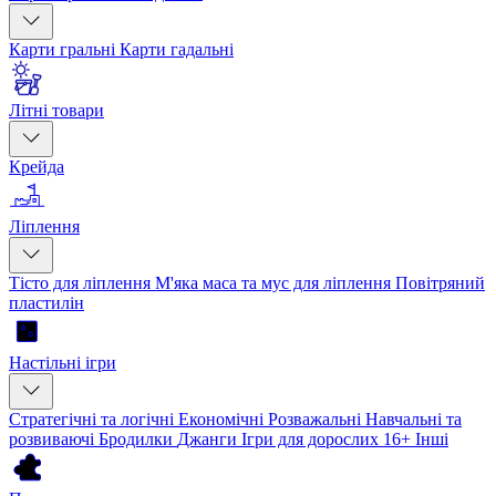
Карти гральні
Карти гадальні
Літні товари
Крейда
Ліплення
Тісто для ліплення
М'яка маса та мус для ліплення
Повітряний
пластилін
Настільні ігри
Стратегічні та логічні
Економічні
Розважальні
Навчальні та
розвиваючі
Бродилки
Джанги
Ігри для дорослих 16+
Інші