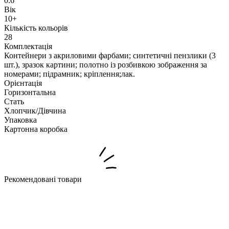
0.6
Вік
10+
Кількість кольорів
28
Комплектація
Контейнери з акриловими фарбами; синтетичні пензлики (3
шт.), зразок картини; полотно із розбивкою зображення за
номерами; підрамник; кріплення;лак.
Орієнтація
Горизонтальна
Стать
Хлопчик/Дiвчина
Упаковка
Картонна коробка
Рекомендовані товари