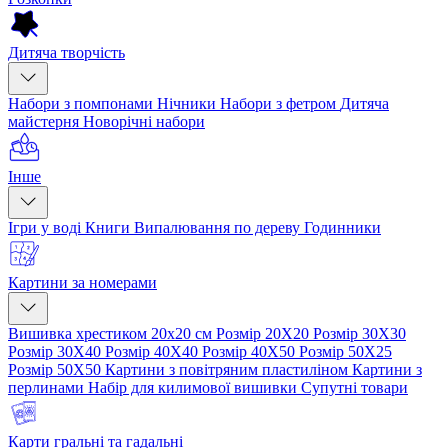
Дитяча творчість
Набори з помпонами
Нічники
Набори з фетром
Дитяча
майстерня
Новорічні набори
Інше
Ігри у воді
Книги
Випалювання по дереву
Годинники
Картини за номерами
Вишивка хрестиком 20х20 см
Розмір 20Х20
Розмір 30Х30
Розмір 30Х40
Розмір 40Х40
Розмір 40Х50
Розмір 50Х25
Розмір 50Х50
Картини з повітряним пластиліном
Картини з
перлинами
Набір для килимової вишивки
Супутні товари
Карти гральні та гадальні