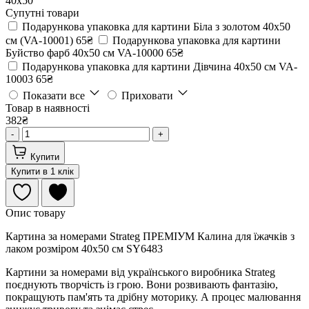
40х50
Супутні товари
Подарункова упаковка для картини Біла з золотом 40х50
см (VA-10001)
65₴
Подарункова упаковка для картини
Буйство фарб 40х50 см VA-10000
65₴
Подарункова упаковка для картини Дівчина 40х50 см VA-
10003
65₴
Показати все
Приховати
Товар в наявності
382₴
-
+
Купити
Купити в 1 клік
Опис товару
Картина за номерами Strateg ПРЕМІУМ Калина для їжачків з
лаком розміром 40х50 см SY6483
Картини за номерами від українського виробника Strateg
поєднують творчість із грою. Вони розвивають фантазію,
покращують пам'ять та дрібну моторику. А процес малювання