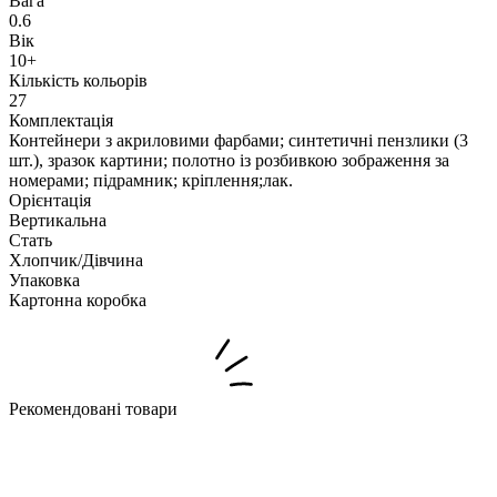
Вага
0.6
Вік
10+
Кількість кольорів
27
Комплектація
Контейнери з акриловими фарбами; синтетичні пензлики (3
шт.), зразок картини; полотно із розбивкою зображення за
номерами; підрамник; кріплення;лак.
Орієнтація
Вертикальна
Стать
Хлопчик/Дiвчина
Упаковка
Картонна коробка
Рекомендовані товари