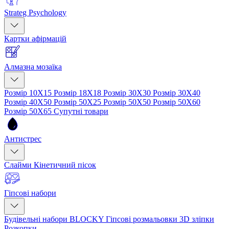
Strateg Psychology
Картки афірмацій
Алмазна мозаїка
Розмір 10Х15
Розмір 18Х18
Розмір 30Х30
Розмір 30Х40
Розмір 40Х50
Розмір 50Х25
Розмір 50Х50
Розмір 50Х60
Розмір 50Х65
Супутні товари
Антистрес
Слайми
Кінетичний пісок
Гіпсові набори
Будівельні набори BLOCKY
Гіпсові розмальовки
3D зліпки
Розкопки