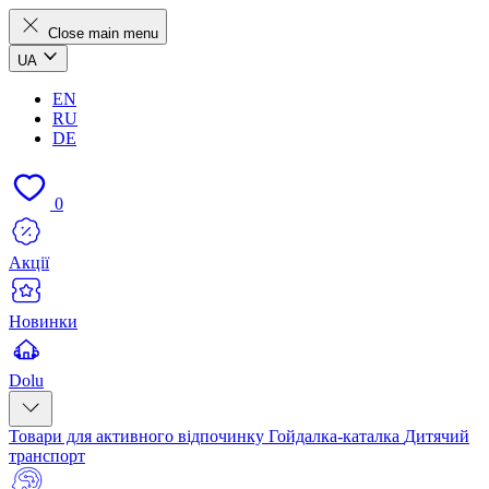
Close main menu
UA
EN
RU
DE
0
Акції
Новинки
Dolu
Товари для активного відпочинку
Гойдалка-каталка
Дитячий
транспорт