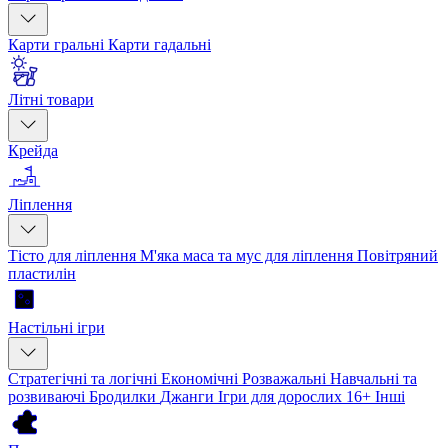
Карти гральні
Карти гадальні
Літні товари
Крейда
Ліплення
Тісто для ліплення
М'яка маса та мус для ліплення
Повітряний
пластилін
Настільні ігри
Стратегічні та логічні
Економічні
Розважальні
Навчальні та
розвиваючі
Бродилки
Джанги
Ігри для дорослих 16+
Інші