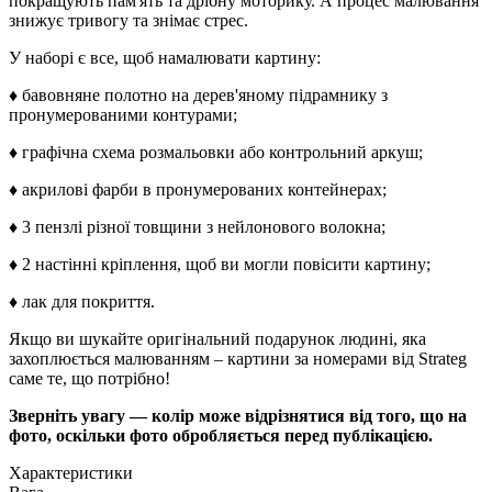
покращують пам'ять та дрібну моторику. А процес малювання
знижує тривогу та знімає стрес.
У наборі є все, щоб намалювати картину:
♦ бавовняне полотно на дерев'яному підрамнику з
пронумерованими контурами;
♦ графічна схема розмальовки або контрольний аркуш;
♦ акрилові фарби в пронумерованих контейнерах;
♦ 3 пензлі різної товщини з нейлонового волокна;
♦ 2 настінні кріплення, щоб ви могли повісити картину;
♦ лак для покриття.
Якщо ви шукайте оригінальний подарунок людині, яка
захоплюється малюванням – картини за номерами від Strateg
саме те, що потрібно!
Зверніть увагу — колір може відрізнятися від того, що на
фото, оскільки фото обробляється перед публікацією.
Характеристики