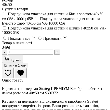
Розмір
40х50
Супутні товари
Подарункова упаковка для картини Біла з золотом 40х50
см (VA-10001)
65₴
Подарункова упаковка для картини
Буйство фарб 40х50 см VA-10000
65₴
Подарункова упаковка для картини Дівчина 40х50 см VA-
10003
65₴
Показати все
Приховати
Товар в наявності
349₴
-
+
Купити
Купити в 1 клік
Опис товару
Картина за номерами Strateg ПРЕМІУМ Колібрі в небесах з
лаком розміром 40х50 см SY6372
Картини за номерами від українського виробника Strateg
поєднують творчість із грою. Вони розвивають фантазію,