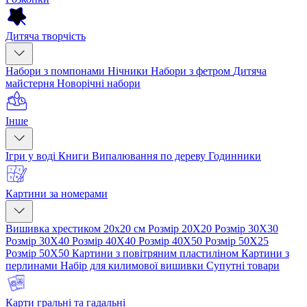
Дитяча творчість
Набори з помпонами
Нічники
Набори з фетром
Дитяча
майстерня
Новорічні набори
Інше
Ігри у воді
Книги
Випалювання по дереву
Годинники
Картини за номерами
Вишивка хрестиком 20х20 см
Розмір 20Х20
Розмір 30Х30
Розмір 30Х40
Розмір 40Х40
Розмір 40Х50
Розмір 50Х25
Розмір 50Х50
Картини з повітряним пластиліном
Картини з
перлинами
Набір для килимової вишивки
Супутні товари
Карти гральні та гадальні