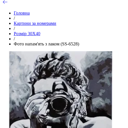
Головна
/
Картини за номерами
/
Розмір 30Х40
/
Фото напам'ять з лаком (SS-6528)