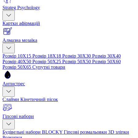
Strateg Psychology
Картки афірмацій
Алмазна мозаїка
Розмір 10Х15
Розмір 18Х18
Розмір 30Х30
Розмір 30Х40
Розмір 40Х50
Розмір 50Х25
Розмір 50Х50
Розмір 50Х60
Розмір 50Х65
Супутні товари
Антистрес
Слайми
Кінетичний пісок
Гіпсові набори
Будівельні набори BLOCKY
Гіпсові розмальовки
3D зліпки
Розкопки