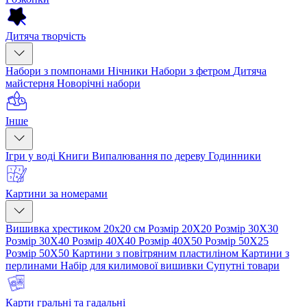
Дитяча творчість
Набори з помпонами
Нічники
Набори з фетром
Дитяча
майстерня
Новорічні набори
Інше
Ігри у воді
Книги
Випалювання по дереву
Годинники
Картини за номерами
Вишивка хрестиком 20х20 см
Розмір 20Х20
Розмір 30Х30
Розмір 30Х40
Розмір 40Х40
Розмір 40Х50
Розмір 50Х25
Розмір 50Х50
Картини з повітряним пластиліном
Картини з
перлинами
Набір для килимової вишивки
Супутні товари
Карти гральні та гадальні