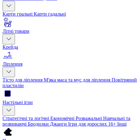
Карти гральні
Карти гадальні
Літні товари
Крейда
Ліплення
Тісто для ліплення
М'яка маса та мус для ліплення
Повітряний
пластилін
Настільні ігри
Стратегічні та логічні
Економічні
Розважальні
Навчальні та
розвиваючі
Бродилки
Джанги
Ігри для дорослих 16+
Інші