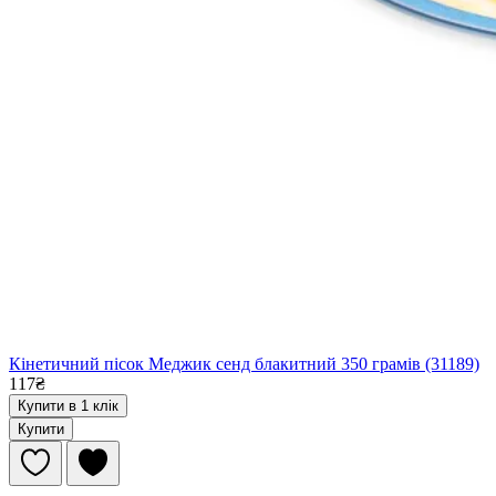
Кінетичний пісок Меджик сенд блакитний 350 грамів (31189)
117₴
Купити в 1 клік
Купити