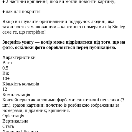
♦ 2 настінні кріплення, щоб ви могли повісити картину;
♦ лак для покриття.
Якщо ви шукайте оригінальний подарунок людині, яка
захоплюється малюванням – картини за номерами від Strateg
саме те, що потрібно!
Зверніть увагу — колір може відрізнятися від того, що на
фото, оскільки фото обробляється перед публікацією.
Характеристики
Вага
0.5
Вік
10+
Кількість кольорів
12
Комплектація
Контейнери з акриловими фарбами; синтетичні пензлики (3
шт.), зразок картини; полотно із розбивкою зображення за
номерами; підрамник; кріплення.
Орієнтація
Вертикальна
Стать
Хлопчик/Дiвчина