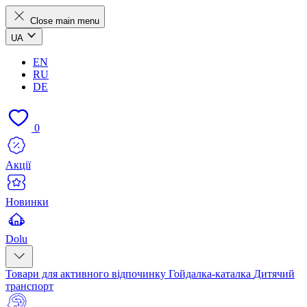
Close main menu
UA
EN
RU
DE
0
Акції
Новинки
Dolu
Товари для активного відпочинку
Гойдалка-каталка
Дитячий
транспорт