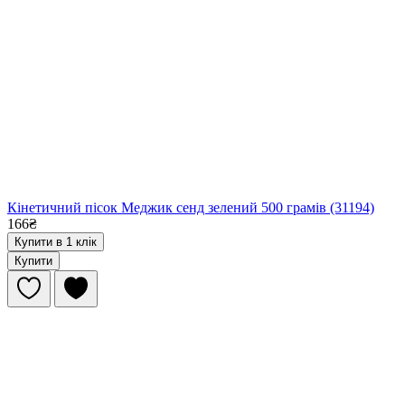
Кінетичний пісок Меджик сенд зелений 500 грамів (31194)
166₴
Купити в 1 клік
Купити