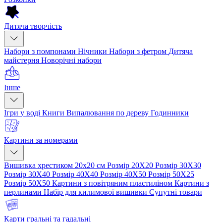
Дитяча творчість
Набори з помпонами
Нічники
Набори з фетром
Дитяча
майстерня
Новорічні набори
Інше
Ігри у воді
Книги
Випалювання по дереву
Годинники
Картини за номерами
Вишивка хрестиком 20х20 см
Розмір 20Х20
Розмір 30Х30
Розмір 30Х40
Розмір 40Х40
Розмір 40Х50
Розмір 50Х25
Розмір 50Х50
Картини з повітряним пластиліном
Картини з
перлинами
Набір для килимової вишивки
Супутні товари
Карти гральні та гадальні