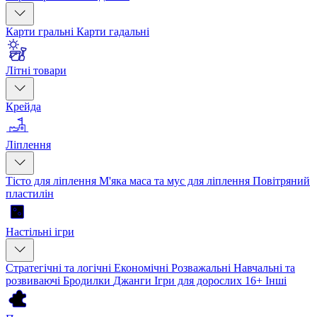
Карти гральні
Карти гадальні
Літні товари
Крейда
Ліплення
Тісто для ліплення
М'яка маса та мус для ліплення
Повітряний
пластилін
Настільні ігри
Стратегічні та логічні
Економічні
Розважальні
Навчальні та
розвиваючі
Бродилки
Джанги
Ігри для дорослих 16+
Інші