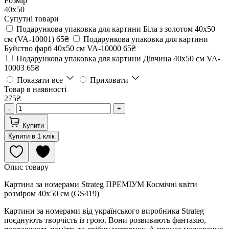
Розмір
40х50
Супутні товари
Подарункова упаковка для картини Біла з золотом 40х50
см (VA-10001)
65₴
Подарункова упаковка для картини
Буйство фарб 40х50 см VA-10000
65₴
Подарункова упаковка для картини Дівчина 40х50 см VA-
10003
65₴
Показати все
Приховати
Товар в наявності
275₴
-
+
Купити
Купити в 1 клік
Опис товару
Картина за номерами Strateg ПРЕМІУМ Космічні квіти
розміром 40х50 см (GS419)
Картини за номерами від українського виробника Strateg
поєднують творчість із грою. Вони розвивають фантазію,