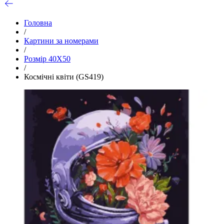
Головна
/
Картини за номерами
/
Розмір 40Х50
/
Космічні квіти (GS419)