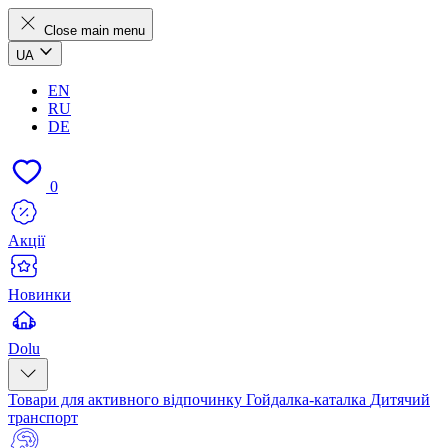
Close main menu
UA
EN
RU
DE
0
Акції
Новинки
Dolu
Товари для активного відпочинку
Гойдалка-каталка
Дитячий
транспорт