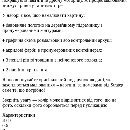
покращують пам'ять та дрібну моторику. А процес малювання
знижує тривогу та знімає стрес.
У наборі є все, щоб намалювати картину:
♦ бавовняне полотно на дерев'яному підрамнику з
пронумерованими контурами;
♦ графічна схема розмальовки або контрольний аркуш;
♦ акрилові фарби в пронумерованих контейнерах;
♦ 3 пензлі різної товщини з нейлонового волокна;
♦ 2 настінні кріплення.
Якщо ви шукайте оригінальний подарунок людині, яка
захоплюється малюванням – картини за номерами від Strateg
саме те, що потрібно!
Зверніть увагу — колір може відрізнятися від того, що на
фото, оскільки фото обробляється перед публікацією.
Характеристики
Вага
0.6