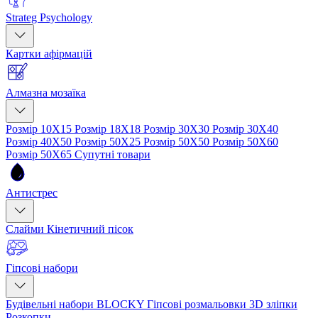
Strateg Psychology
Картки афірмацій
Алмазна мозаїка
Розмір 10Х15
Розмір 18Х18
Розмір 30Х30
Розмір 30Х40
Розмір 40Х50
Розмір 50Х25
Розмір 50Х50
Розмір 50Х60
Розмір 50Х65
Супутні товари
Антистрес
Слайми
Кінетичний пісок
Гіпсові набори
Будівельні набори BLOCKY
Гіпсові розмальовки
3D зліпки
Розкопки