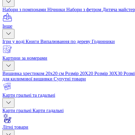
Набори з помпонами
Нічники
Набори з фетром
Дитяча майсте
Інше
Ігри у воді
Книги
Випалювання по дереву
Годинники
Картини за номерами
Вишивка хрестиком 20х20 см
Розмір 20Х20
Розмір 30Х30
Розм
для килимової вишивки
Супутні товари
Карти гральні та гадальні
Карти гральні
Карти гадальні
Літні товари