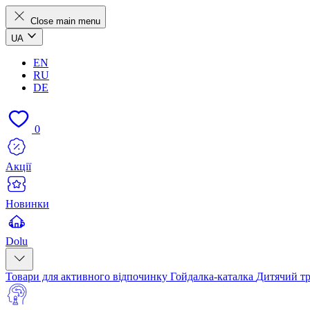
Close main menu
UA
EN
RU
DE
0
Акції
Новинки
Dolu
Товари для активного відпочинку
Гойдалка-каталка
Дитячий т