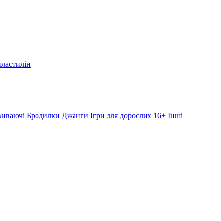
пластилін
звиваючі
Бродилки
Джанги
Ігри для дорослих 16+
Інші