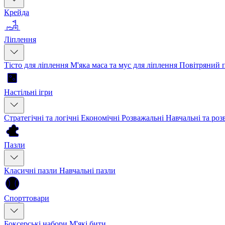
Крейда
Ліплення
Тісто для ліплення
М'яка маса та мус для ліплення
Повітряний 
Настільні ігри
Стратегічні та логічні
Економічні
Розважальні
Навчальні та ро
Пазли
Класичні пазли
Навчальні пазли
Спорттовари
Боксерські набори
М'які бити