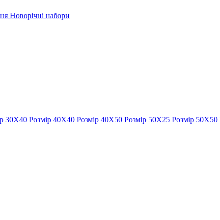
рня
Новорічні набори
ір 30Х40
Розмір 40Х40
Розмір 40Х50
Розмір 50Х25
Розмір 50Х50