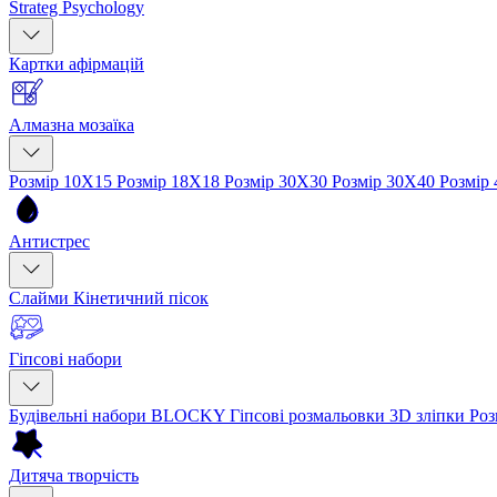
Strateg Psychology
Картки афірмацій
Алмазна мозаїка
Розмір 10Х15
Розмір 18Х18
Розмір 30Х30
Розмір 30Х40
Розмір
Антистрес
Слайми
Кінетичний пісок
Гіпсові набори
Будівельні набори BLOCKY
Гіпсові розмальовки
3D зліпки
Роз
Дитяча творчість