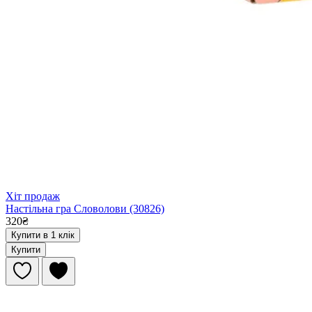
Хіт продаж
Настільна гра Словолови (30826)
320₴
Купити в 1 клік
Купити