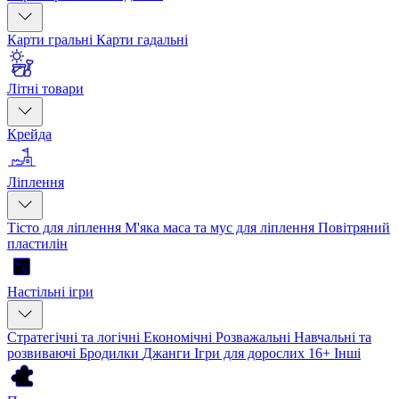
Карти гральні
Карти гадальні
Літні товари
Крейда
Ліплення
Тісто для ліплення
М'яка маса та мус для ліплення
Повітряний
пластилін
Настільні ігри
Стратегічні та логічні
Економічні
Розважальні
Навчальні та
розвиваючі
Бродилки
Джанги
Ігри для дорослих 16+
Інші