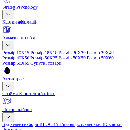
Strateg Psychology
Картки афірмацій
Алмазна мозаїка
Розмір 10Х15
Розмір 18Х18
Розмір 30Х30
Розмір 30Х40
Розмір 40Х50
Розмір 50Х25
Розмір 50Х50
Розмір 50Х60
Розмір 50Х65
Супутні товари
Антистрес
Слайми
Кінетичний пісок
Гіпсові набори
Будівельні набори BLOCKY
Гіпсові розмальовки
3D зліпки
Розкопки