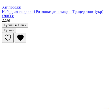
Хіт продаж
Набір для творчості Розкопки динозаврів. Трицератопс (укр)
(30833)
223₴
Купити в 1 клік
Купити