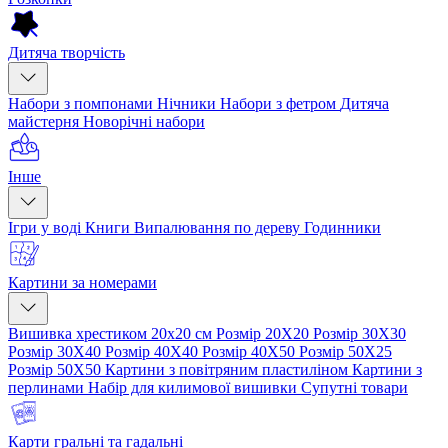
Дитяча творчість
Набори з помпонами
Нічники
Набори з фетром
Дитяча
майстерня
Новорічні набори
Інше
Ігри у воді
Книги
Випалювання по дереву
Годинники
Картини за номерами
Вишивка хрестиком 20х20 см
Розмір 20Х20
Розмір 30Х30
Розмір 30Х40
Розмір 40Х40
Розмір 40Х50
Розмір 50Х25
Розмір 50Х50
Картини з повітряним пластиліном
Картини з
перлинами
Набір для килимової вишивки
Супутні товари
Карти гральні та гадальні