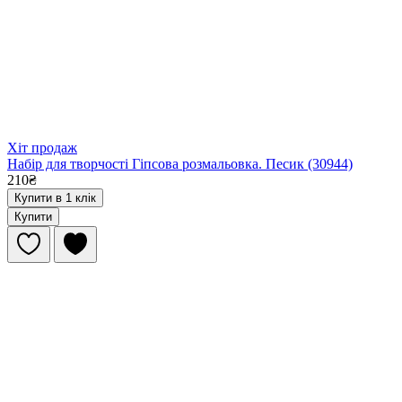
Хіт продаж
Набір для творчості Гіпсова розмальовка. Песик (30944)
210₴
Купити в 1 клік
Купити