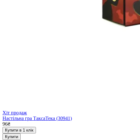
Хіт продаж
Настільна гра ТаксаТека (30941)
96₴
Купити в 1 клік
Купити