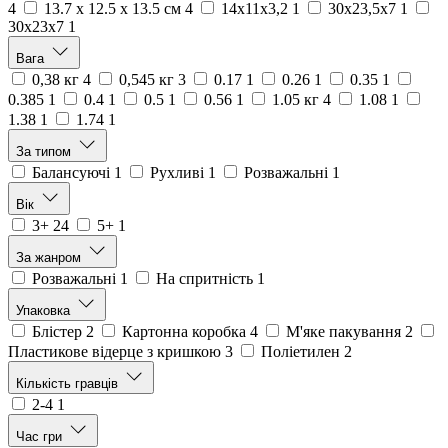
4
13.7 х 12.5 х 13.5 см
4
14х11х3,2
1
30х23,5х7
1
30х23х7
1
Вага
0,38 кг
4
0,545 кг
3
0.17
1
0.26
1
0.35
1
0.385
1
0.4
1
0.5
1
0.56
1
1.05 кг
4
1.08
1
1.38
1
1.74
1
За типом
Балансуючі
1
Рухливі
1
Розважальні
1
Вік
3+
24
5+
1
За жанром
Розважальні
1
На спритність
1
Упаковка
Блістер
2
Картонна коробка
4
М'яке пакування
2
Пластикове відерце з кришкою
3
Поліетилен
2
Кількість гравців
2-4
1
Час гри