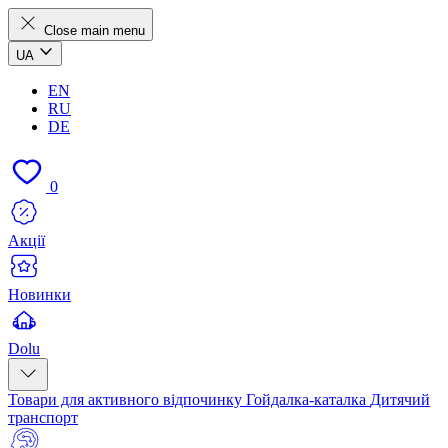
Close main menu
UA
EN
RU
DE
0
Акції
Новинки
Dolu
Товари для активного відпочинку
Гойдалка-каталка
Дитячий
транспорт