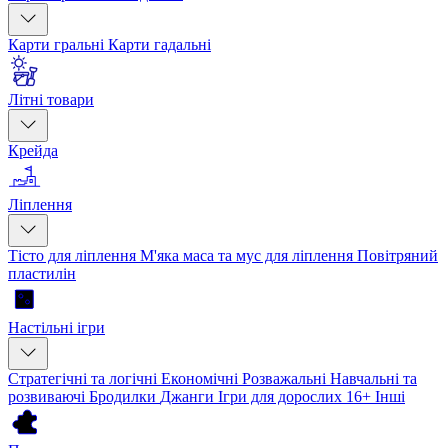
Карти гральні
Карти гадальні
Літні товари
Крейда
Ліплення
Тісто для ліплення
М'яка маса та мус для ліплення
Повітряний
пластилін
Настільні ігри
Стратегічні та логічні
Економічні
Розважальні
Навчальні та
розвиваючі
Бродилки
Джанги
Ігри для дорослих 16+
Інші