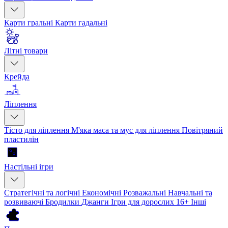
Карти гральні
Карти гадальні
Літні товари
Крейда
Ліплення
Тісто для ліплення
М'яка маса та мус для ліплення
Повітряний
пластилін
Настільні ігри
Стратегічні та логічні
Економічні
Розважальні
Навчальні та
розвиваючі
Бродилки
Джанги
Ігри для дорослих 16+
Інші