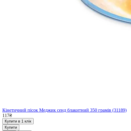
Кінетичний пісок Меджик сенд блакитний 350 грамів (31189)
117₴
Купити в 1 клік
Купити