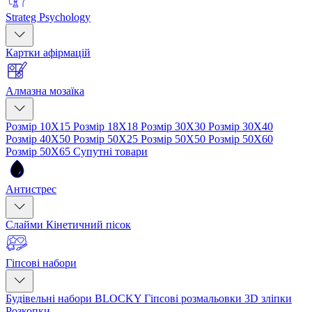
Strateg Psychology
Картки афірмацій
Алмазна мозаїка
Розмір 10Х15
Розмір 18Х18
Розмір 30Х30
Розмір 30Х40
Розмір 40Х50
Розмір 50Х25
Розмір 50Х50
Розмір 50Х60
Розмір 50Х65
Супутні товари
Антистрес
Слайми
Кінетичний пісок
Гіпсові набори
Будівельні набори BLOCKY
Гіпсові розмальовки
3D зліпки
Розкопки