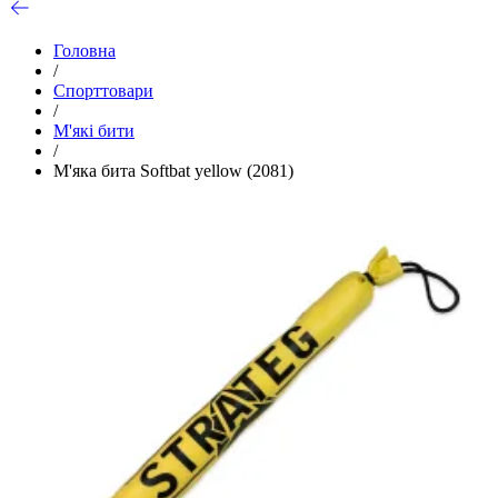
Головна
/
Спорттовари
/
М'які бити
/
М'яка бита Softbat yellow (2081)