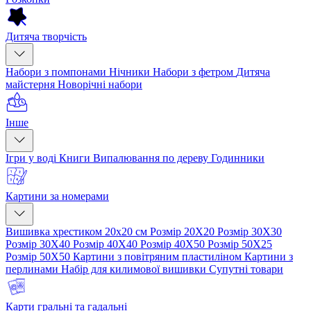
Дитяча творчість
Набори з помпонами
Нічники
Набори з фетром
Дитяча
майстерня
Новорічні набори
Інше
Ігри у воді
Книги
Випалювання по дереву
Годинники
Картини за номерами
Вишивка хрестиком 20х20 см
Розмір 20Х20
Розмір 30Х30
Розмір 30Х40
Розмір 40Х40
Розмір 40Х50
Розмір 50Х25
Розмір 50Х50
Картини з повітряним пластиліном
Картини з
перлинами
Набір для килимової вишивки
Супутні товари
Карти гральні та гадальні