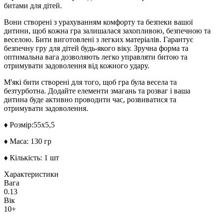
битами для дітей.
Вони створені з урахуванням комфорту та безпеки вашої
дитини, щоб кожна гра залишалася захопливою, безпечною та
веселою. Бити виготовлені з легких матеріалів. Гарантує
безпечну гру для дітей будь-якого віку. Зручна форма та
оптимальна вага дозволяють легко управляти битою та
отримувати задоволення від кожного удару.
М'які бити створені для того, щоб гра була весела та
безтурботна. Додайте елементи змагань та розваг і ваша
дитина буде активно проводити час, розвиватися та
отримувати задоволення.
♦ Розмір:55х5,5
♦ Маса: 130 гр
♦ Кількість: 1 шт
Характеристики
Вага
0.13
Вік
10+