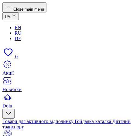
Close main menu
UA
EN
RU
DE
0
Акції
Новинки
Dolu
Товари для активного відпочинку
Гойдалка-каталка
Дитячий
транспорт