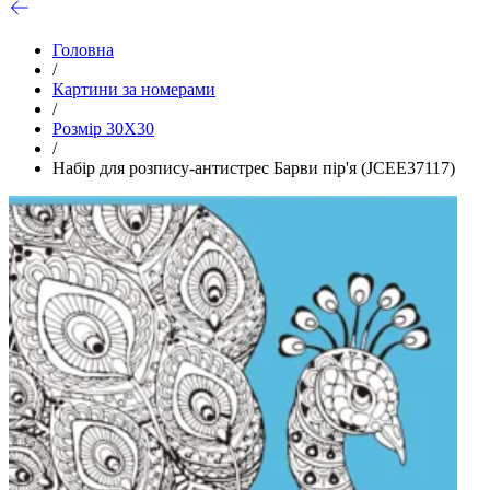
Головна
/
Картини за номерами
/
Розмір 30Х30
/
Набір для розпису-антистрес Барви пір'я (JCEE37117)