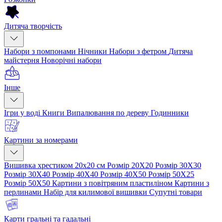
Дитяча творчість
Набори з помпонами
Нічники
Набори з фетром
Дитяча
майстерня
Новорічні набори
Інше
Ігри у воді
Книги
Випалювання по дереву
Годинники
Картини за номерами
Вишивка хрестиком 20х20 см
Розмір 20Х20
Розмір 30Х30
Розмір 30Х40
Розмір 40Х40
Розмір 40Х50
Розмір 50Х25
Розмір 50Х50
Картини з повітряним пластиліном
Картини з
перлинами
Набір для килимової вишивки
Супутні товари
Карти гральні та гадальні