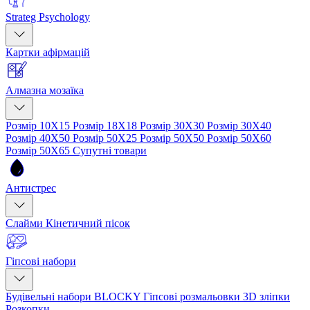
Strateg Psychology
Картки афірмацій
Алмазна мозаїка
Розмір 10Х15
Розмір 18Х18
Розмір 30Х30
Розмір 30Х40
Розмір 40Х50
Розмір 50Х25
Розмір 50Х50
Розмір 50Х60
Розмір 50Х65
Супутні товари
Антистрес
Слайми
Кінетичний пісок
Гіпсові набори
Будівельні набори BLOCKY
Гіпсові розмальовки
3D зліпки
Розкопки