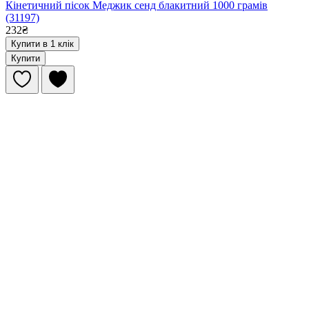
Кінетичний пісок Меджик сенд блакитний 1000 грамів
(31197)
232₴
Купити в 1 клік
Купити