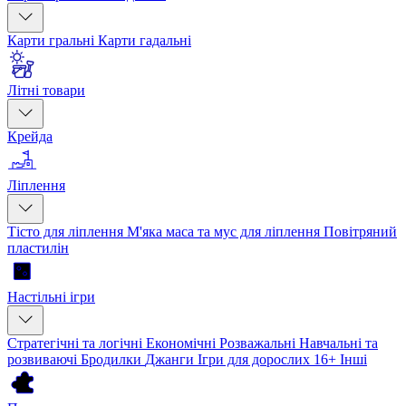
Карти гральні
Карти гадальні
Літні товари
Крейда
Ліплення
Тісто для ліплення
М'яка маса та мус для ліплення
Повітряний
пластилін
Настільні ігри
Стратегічні та логічні
Економічні
Розважальні
Навчальні та
розвиваючі
Бродилки
Джанги
Ігри для дорослих 16+
Інші