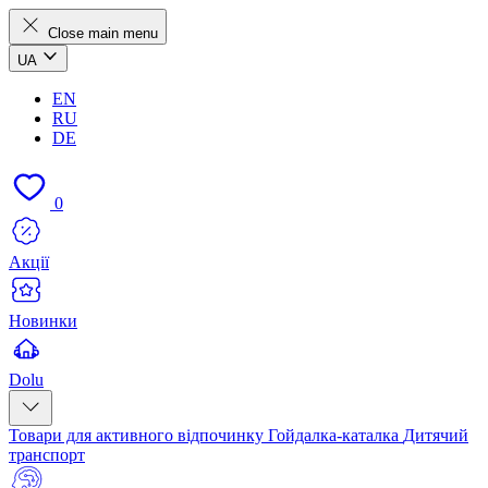
Close main menu
UA
EN
RU
DE
0
Акції
Новинки
Dolu
Товари для активного відпочинку
Гойдалка-каталка
Дитячий
транспорт