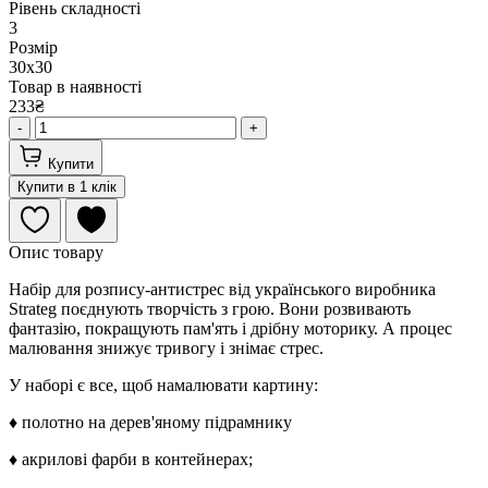
Рівень складності
3
Розмір
30х30
Товар в наявності
233₴
-
+
Купити
Купити в 1 клік
Опис товару
Набір для розпису-антистрес від українського виробника
Strateg поєднують творчість з грою. Вони розвивають
фантазію, покращують пам'ять і дрібну моторику. А процес
малювання знижує тривогу і знімає стрес.
У наборі є все, щоб намалювати картину:
♦ полотно на дерев'яному підрамнику
♦ акрилові фарби в контейнерах;