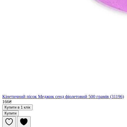
Кінетичний пісок Меджик сенд фіолетовий 500 грамів (31196)
166₴
Купити в 1 клік
Купити