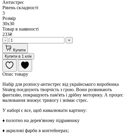
Антистрес
Рівень складності
3
Розмір
30х30
Товар в наявності
233₴
-
+
Купити
Купити в 1 клік
Опис товару
Набір для розпису-антистрес від українського виробника
Strateg поєднують творчість з грою. Вони розвивають
фантазію, покращують пам'ять і дрібну моторику. А процес
малювання знижує тривогу і знімає стрес.
У наборі є все, щоб намалювати картину:
♦ полотно на дерев'яному підрамнику
♦ акрилові фарби в контейнерах;