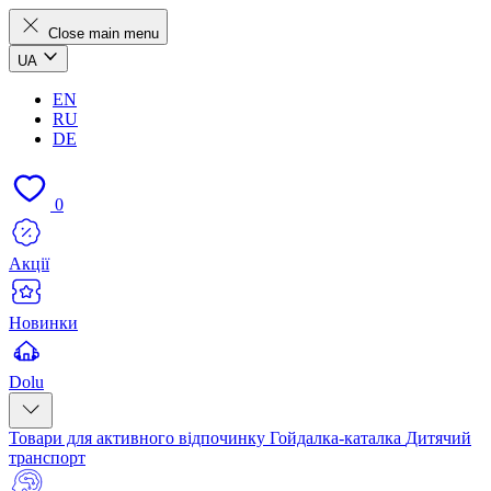
Close main menu
UA
EN
RU
DE
0
Акції
Новинки
Dolu
Товари для активного відпочинку
Гойдалка-каталка
Дитячий
транспорт