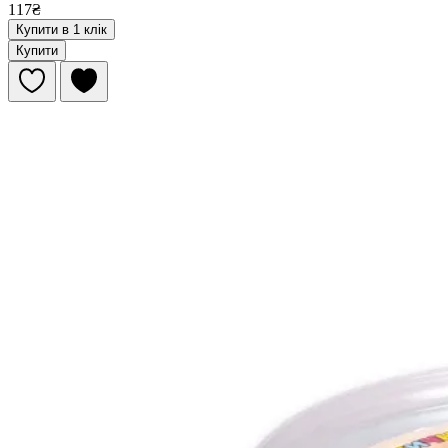
117₴
Купити в 1 клік
Купити