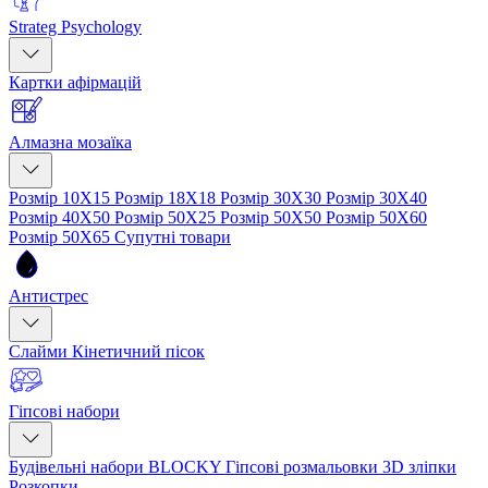
Strateg Psychology
Картки афірмацій
Алмазна мозаїка
Розмір 10Х15
Розмір 18Х18
Розмір 30Х30
Розмір 30Х40
Розмір 40Х50
Розмір 50Х25
Розмір 50Х50
Розмір 50Х60
Розмір 50Х65
Супутні товари
Антистрес
Слайми
Кінетичний пісок
Гіпсові набори
Будівельні набори BLOCKY
Гіпсові розмальовки
3D зліпки
Розкопки