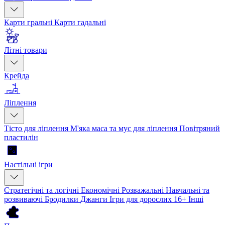
Карти гральні
Карти гадальні
Літні товари
Крейда
Ліплення
Тісто для ліплення
М'яка маса та мус для ліплення
Повітряний
пластилін
Настільні ігри
Стратегічні та логічні
Економічні
Розважальні
Навчальні та
розвиваючі
Бродилки
Джанги
Ігри для дорослих 16+
Інші