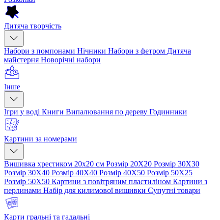
Дитяча творчість
Набори з помпонами
Нічники
Набори з фетром
Дитяча
майстерня
Новорічні набори
Інше
Ігри у воді
Книги
Випалювання по дереву
Годинники
Картини за номерами
Вишивка хрестиком 20х20 см
Розмір 20Х20
Розмір 30Х30
Розмір 30Х40
Розмір 40Х40
Розмір 40Х50
Розмір 50Х25
Розмір 50Х50
Картини з повітряним пластиліном
Картини з
перлинами
Набір для килимової вишивки
Супутні товари
Карти гральні та гадальні