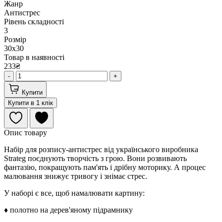
Жанр
Антистрес
Рівень складності
3
Розмір
30х30
Товар в наявності
233₴
-
+
Купити
Купити в 1 клік
Опис товару
Набір для розпису-антистрес від українського виробника
Strateg поєднують творчість з грою. Вони розвивають
фантазію, покращують пам'ять і дрібну моторику. А процес
малювання знижує тривогу і знімає стрес.
У наборі є все, щоб намалювати картину:
♦ полотно на дерев'яному підрамнику