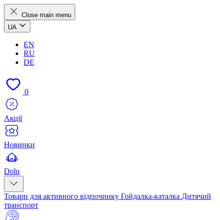
Close main menu
UA
EN
RU
DE
0
Акції
Новинки
Dolu
Товари для активного відпочинку
Гойдалка-каталка
Дитячий
транспорт