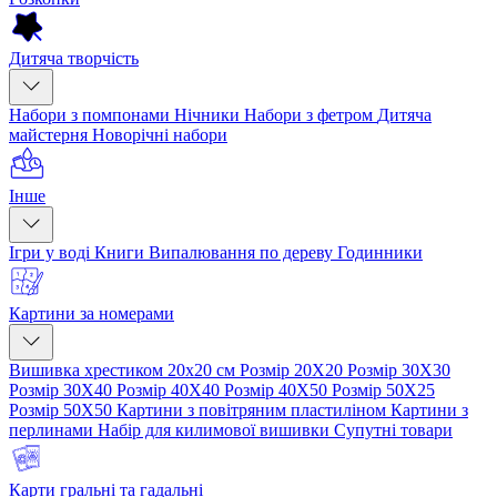
Дитяча творчість
Набори з помпонами
Нічники
Набори з фетром
Дитяча
майстерня
Новорічні набори
Інше
Ігри у воді
Книги
Випалювання по дереву
Годинники
Картини за номерами
Вишивка хрестиком 20х20 см
Розмір 20Х20
Розмір 30Х30
Розмір 30Х40
Розмір 40Х40
Розмір 40Х50
Розмір 50Х25
Розмір 50Х50
Картини з повітряним пластиліном
Картини з
перлинами
Набір для килимової вишивки
Супутні товари
Карти гральні та гадальні