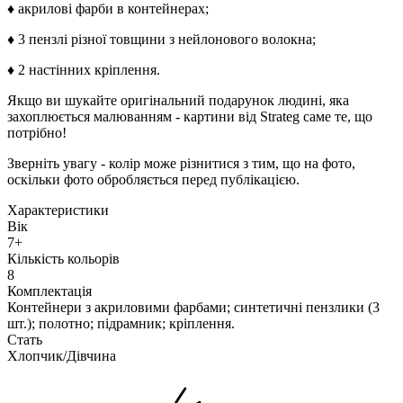
♦ акрилові фарби в контейнерах;
♦ 3 пензлі різної товщини з нейлонового волокна;
♦ 2 настінних кріплення.
Якщо ви шукайте оригінальний подарунок людині, яка
захоплюється малюванням - картини від Strateg саме те, що
потрібно!
Зверніть увагу - колір може різнитися з тим, що на фото,
оскільки фото обробляється перед публікацією.
Характеристики
Вік
7+
Кількість кольорів
8
Комплектація
Контейнери з акриловими фарбами; синтетичні пензлики (3
шт.); полотно; підрамник; кріплення.
Стать
Хлопчик/Дiвчина