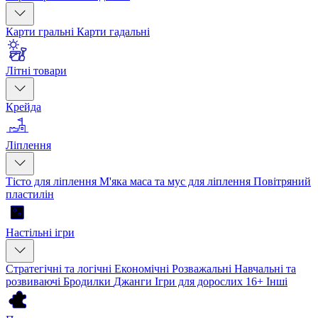
Карти гральні
Карти гадальні
Літні товари
Крейда
Ліплення
Тісто для ліплення
М'яка маса та мус для ліплення
Повітряний
пластилін
Настільні ігри
Стратегічні та логічні
Економічні
Розважальні
Навчальні та
розвиваючі
Бродилки
Джанги
Ігри для дорослих 16+
Інші