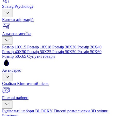
Strateg Psychology
Картки афірмацій
Алмазна мозаїка
Розмір 10Х15
Розмір 18Х18
Розмір 30Х30
Розмір 30Х40
Розмір 40Х50
Розмір 50Х25
Розмір 50Х50
Розмір 50Х60
Розмір 50Х65
Супутні товари
Антистрес
Слайми
Кінетичний пісок
Гіпсові набори
Будівельні набори BLOCKY
Гіпсові розмальовки
3D зліпки
Розкопки