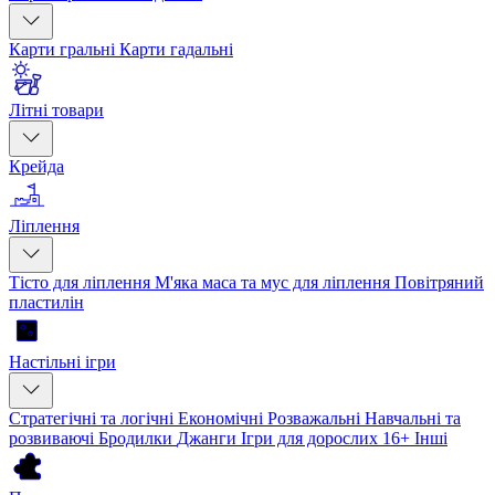
Карти гральні
Карти гадальні
Літні товари
Крейда
Ліплення
Тісто для ліплення
М'яка маса та мус для ліплення
Повітряний
пластилін
Настільні ігри
Стратегічні та логічні
Економічні
Розважальні
Навчальні та
розвиваючі
Бродилки
Джанги
Ігри для дорослих 16+
Інші