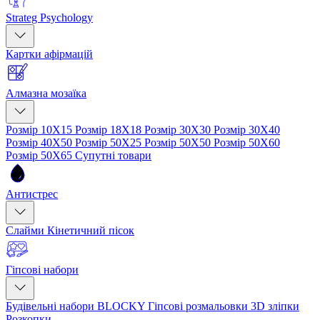
Strateg Psychology
Картки афірмацій
Алмазна мозаїка
Розмір 10Х15
Розмір 18Х18
Розмір 30Х30
Розмір 30Х40
Розмір 40Х50
Розмір 50Х25
Розмір 50Х50
Розмір 50Х60
Розмір 50Х65
Супутні товари
Антистрес
Слайми
Кінетичний пісок
Гіпсові набори
Будівельні набори BLOCKY
Гіпсові розмальовки
3D зліпки
Розкопки