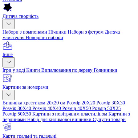
Дитяча творчість
Набори з помпонами
Нічники
Набори з фетром
Дитяча
майстерня
Новорічні набори
Інше
Ігри у воді
Книги
Випалювання по дереву
Годинники
Картини за номерами
Вишивка хрестиком 20х20 см
Розмір 20Х20
Розмір 30Х30
Розмір 30Х40
Розмір 40Х40
Розмір 40Х50
Розмір 50Х25
Розмір 50Х50
Картини з повітряним пластиліном
Картини з
перлинами
Набір для килимової вишивки
Супутні товари
Карти гральні та гадальні