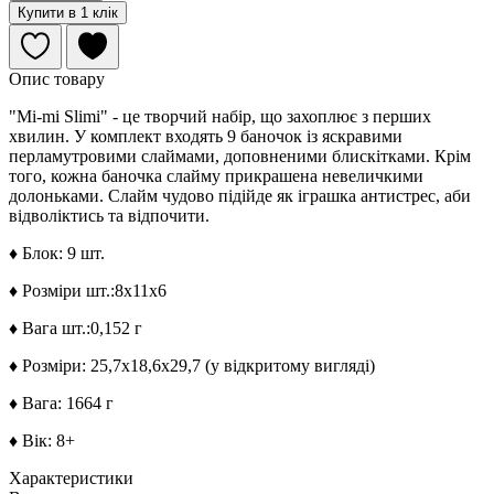
Купити в 1 клік
Опис товару
"Mi-mi Slimi" - це творчий набір, що захоплює з перших
хвилин. У комплект входять 9 баночок із яскравими
перламутровими слаймами, доповненими блискітками. Крім
того, кожна баночка слайму прикрашена невеличкими
долоньками. Слайм чудово підійде як іграшка антистрес, аби
відволіктись та відпочити.
♦
Блок: 9 шт.
♦
Розміри шт.:8х11х6
♦
Вага шт.:0,152 г
♦
Розміри: 25,7х18,6х29,7 (у відкритому вигляді)
♦
Вага: 1664 г
♦
Вік: 8+
Характеристики