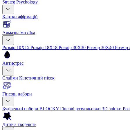
Strateg Psychology
Картки афірмацій
Алмазна мозаїка
Розмір 10Х15
Розмір 18Х18
Розмір 30Х30
Розмір 30Х40
Розмір
Антистрес
Слайми
Кінетичний пісок
Гіпсові набори
Будівельні набори BLOCKY
Гіпсові розмальовки
3D зліпки
Роз
Дитяча творчість