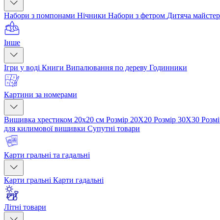
Набори з помпонами
Нічники
Набори з фетром
Дитяча майсте
Інше
Ігри у воді
Книги
Випалювання по дереву
Годинники
Картини за номерами
Вишивка хрестиком 20х20 см
Розмір 20Х20
Розмір 30Х30
Розм
для килимової вишивки
Супутні товари
Карти гральні та гадальні
Карти гральні
Карти гадальні
Літні товари