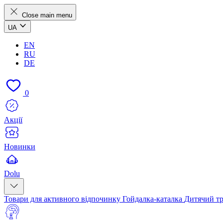
Close main menu
UA
EN
RU
DE
0
Акції
Новинки
Dolu
Товари для активного відпочинку
Гойдалка-каталка
Дитячий т