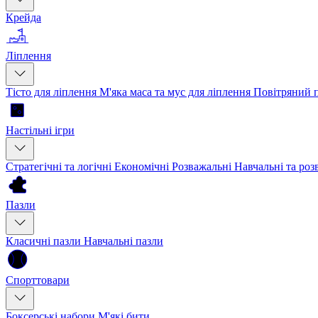
Крейда
Ліплення
Тісто для ліплення
М'яка маса та мус для ліплення
Повітряний 
Настільні ігри
Стратегічні та логічні
Економічні
Розважальні
Навчальні та ро
Пазли
Класичні пазли
Навчальні пазли
Спорттовари
Боксерські набори
М'які бити