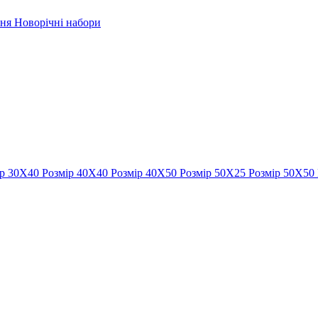
рня
Новорічні набори
ір 30Х40
Розмір 40Х40
Розмір 40Х50
Розмір 50Х25
Розмір 50Х50