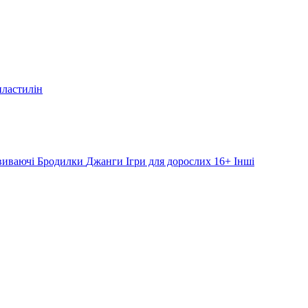
пластилін
звиваючі
Бродилки
Джанги
Ігри для дорослих 16+
Інші