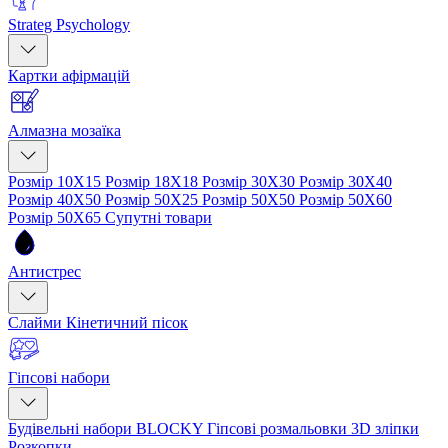
Strateg Psychology
Картки афірмацій
Алмазна мозаїка
Розмір 10Х15
Розмір 18Х18
Розмір 30Х30
Розмір 30Х40
Розмір 40Х50
Розмір 50Х25
Розмір 50Х50
Розмір 50Х60
Розмір 50Х65
Супутні товари
Антистрес
Слайми
Кінетичний пісок
Гіпсові набори
Будівельні набори BLOCKY
Гіпсові розмальовки
3D зліпки
Розкопки