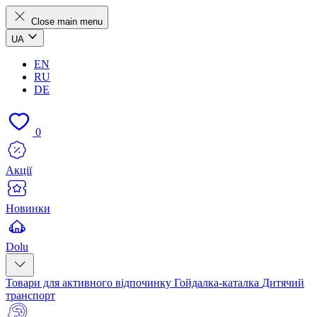
Close main menu
UA
EN
RU
DE
0
Акції
Новинки
Dolu
Товари для активного відпочинку
Гойдалка-каталка
Дитячий
транспорт