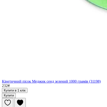
Кінетичний пісок Меджик сенд зелений 1000 грамів (31198)
232₴
Купити в 1 клік
Купити