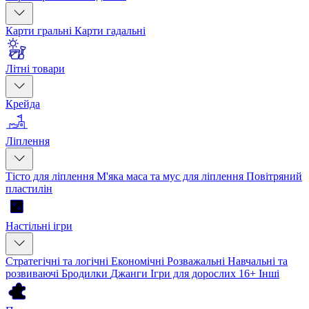
Карти гральні
Карти гадальні
Літні товари
Крейда
Ліплення
Тісто для ліплення
М'яка маса та мус для ліплення
Повітряний
пластилін
Настільні ігри
Стратегічні та логічні
Економічні
Розважальні
Навчальні та
розвиваючі
Бродилки
Джанги
Ігри для дорослих 16+
Інші