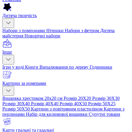
Дитяча творчість
Набори з помпонами
Нічники
Набори з фетром
Дитяча
майстерня
Новорічні набори
Інше
Ігри у воді
Книги
Випалювання по дереву
Годинники
Картини за номерами
Вишивка хрестиком 20х20 см
Розмір 20Х20
Розмір 30Х30
Розмір 30Х40
Розмір 40Х40
Розмір 40Х50
Розмір 50Х25
Розмір 50Х50
Картини з повітряним пластиліном
Картини з
перлинами
Набір для килимової вишивки
Супутні товари
Карти гральні та гадальні