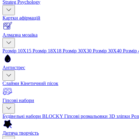
Strateg Psychology
Картки афірмацій
Алмазна мозаїка
Розмір 10Х15
Розмір 18Х18
Розмір 30Х30
Розмір 30Х40
Розмір
Антистрес
Слайми
Кінетичний пісок
Гіпсові набори
Будівельні набори BLOCKY
Гіпсові розмальовки
3D зліпки
Роз
Дитяча творчість