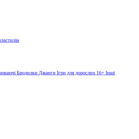
пластилін
звиваючі
Бродилки
Джанги
Ігри для дорослих 16+
Інші