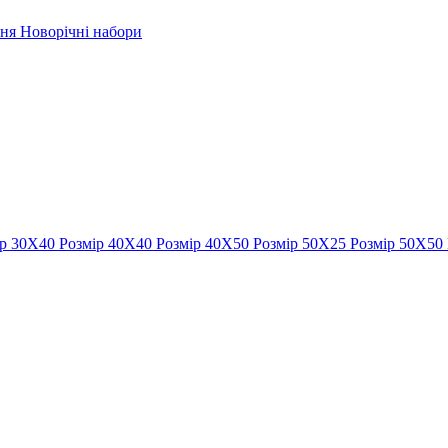
рня
Новорічні набори
ір 30Х40
Розмір 40Х40
Розмір 40Х50
Розмір 50Х25
Розмір 50Х50