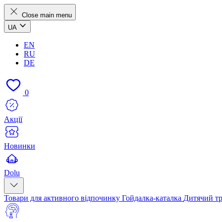
Close main menu
UA
EN
RU
DE
0
Акції
Новинки
Dolu
Товари для активного відпочинку
Гойдалка-каталка
Дитячий т