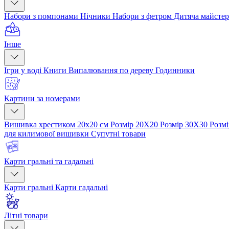
Набори з помпонами
Нічники
Набори з фетром
Дитяча майсте
Інше
Ігри у воді
Книги
Випалювання по дереву
Годинники
Картини за номерами
Вишивка хрестиком 20х20 см
Розмір 20Х20
Розмір 30Х30
Розм
для килимової вишивки
Супутні товари
Карти гральні та гадальні
Карти гральні
Карти гадальні
Літні товари