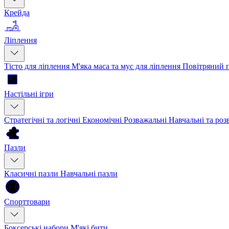
Крейда
Ліплення
Тісто для ліплення
М'яка маса та мус для ліплення
Повітряний 
Настільні ігри
Стратегічні та логічні
Економічні
Розважальні
Навчальні та ро
Пазли
Класичні пазли
Навчальні пазли
Спорттовари
Боксерські набори
М'які бити