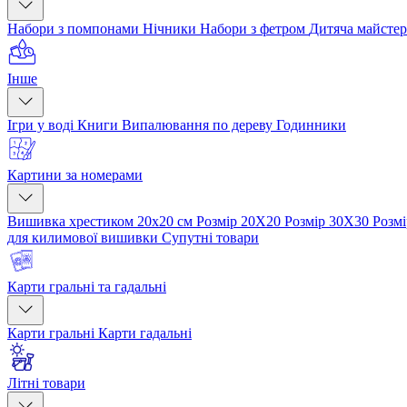
Набори з помпонами
Нічники
Набори з фетром
Дитяча майсте
Інше
Ігри у воді
Книги
Випалювання по дереву
Годинники
Картини за номерами
Вишивка хрестиком 20х20 см
Розмір 20Х20
Розмір 30Х30
Розм
для килимової вишивки
Супутні товари
Карти гральні та гадальні
Карти гральні
Карти гадальні
Літні товари