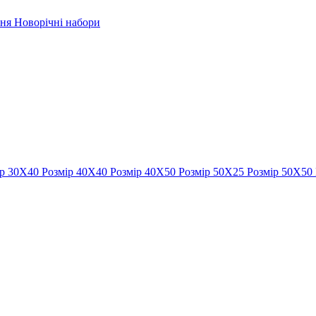
рня
Новорічні набори
ір 30Х40
Розмір 40Х40
Розмір 40Х50
Розмір 50Х25
Розмір 50Х50