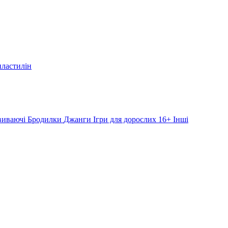
пластилін
звиваючі
Бродилки
Джанги
Ігри для дорослих 16+
Інші