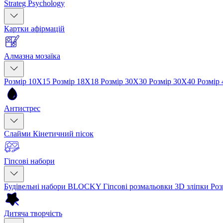
Strateg Psychology
Картки афірмацій
Алмазна мозаїка
Розмір 10Х15
Розмір 18Х18
Розмір 30Х30
Розмір 30Х40
Розмір
Антистрес
Слайми
Кінетичний пісок
Гіпсові набори
Будівельні набори BLOCKY
Гіпсові розмальовки
3D зліпки
Роз
Дитяча творчість