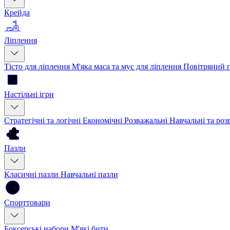
Крейда
Ліплення
Тісто для ліплення
М'яка маса та мус для ліплення
Повітряний 
Настільні ігри
Стратегічні та логічні
Економічні
Розважальні
Навчальні та ро
Пазли
Класичні пазли
Навчальні пазли
Спорттовари
Боксерські набори
М'які бити