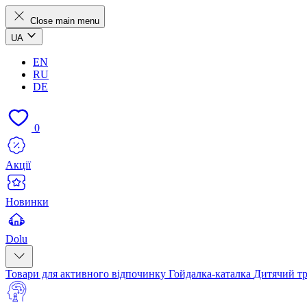
Close main menu
UA
EN
RU
DE
0
Акції
Новинки
Dolu
Товари для активного відпочинку
Гойдалка-каталка
Дитячий т