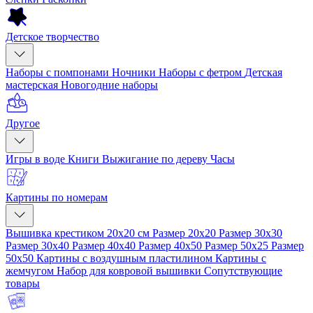
Детское творчество
Наборы с помпонами
Ночники
Наборы с фетром
Детская
мастерская
Новогодние наборы
Другое
Игры в воде
Книги
Выжигание по дереву
Часы
Картины по номерам
Вышивка крестиком 20x20 см
Размер 20x20
Размер 30x30
Размер 30x40
Размер 40x40
Размер 40x50
Размер 50x25
Размер
50x50
Картины с воздушным пластилином
Картины с
жемчугом
Набор для ковровой вышивки
Сопутствующие
товары