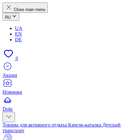
Close main menu
RU
UA
EN
DE
0
Акции
Новинки
Dolu
Товары для активного отдыха
Качели-каталка
Детский
транспорт