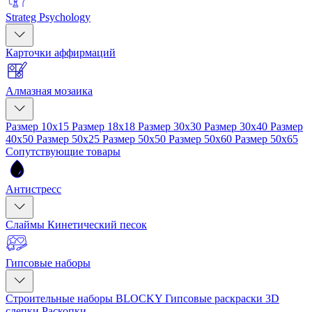
Strateg Psychology
Карточки аффирмаций
Алмазная мозаика
Размер 10x15
Размер 18x18
Размер 30x30
Размер 30x40
Размер
40x50
Размер 50x25
Размер 50x50
Размер 50x60
Размер 50x65
Сопутствующие товары
Антистресс
Слаймы
Кинетический песок
Гипсовые наборы
Строительные наборы BLOCKY
Гипсовые раскраски
3D
слепки
Раскопки