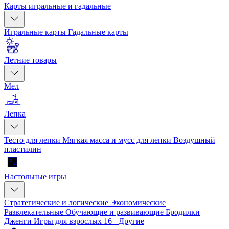
Карты игральные и гадальные
Игральные карты
Гадальные карты
Летние товары
Мел
Лепка
Тесто для лепки
Мягкая масса и мусс для лепки
Воздушный
пластилин
Настольные игры
Стратегические и логические
Экономические
Развлекательные
Обучающие и развивающие
Бродилки
Дженги
Игры для взрослых 16+
Другие