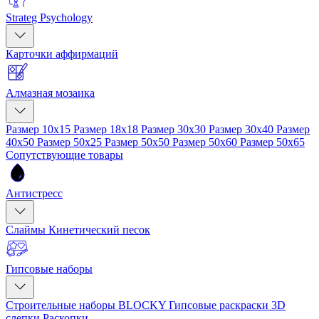
Strateg Psychology
Карточки аффирмаций
Алмазная мозаика
Размер 10x15
Размер 18x18
Размер 30x30
Размер 30x40
Размер
40x50
Размер 50x25
Размер 50x50
Размер 50x60
Размер 50x65
Сопутствующие товары
Антистресс
Слаймы
Кинетический песок
Гипсовые наборы
Строительные наборы BLOCKY
Гипсовые раскраски
3D
слепки
Раскопки