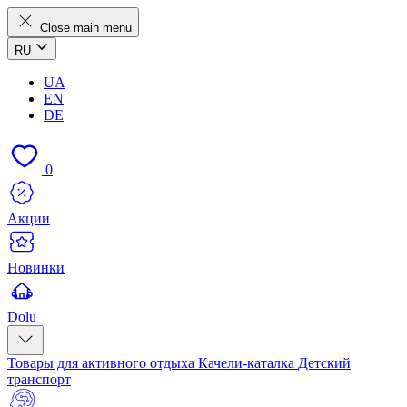
Close main menu
RU
UA
EN
DE
0
Акции
Новинки
Dolu
Товары для активного отдыха
Качели-каталка
Детский
транспорт