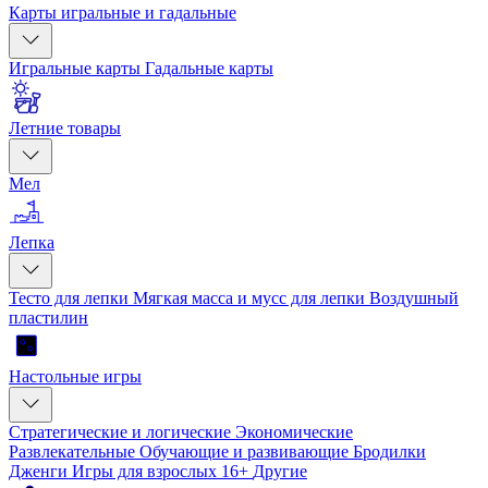
Карты игральные и гадальные
Игральные карты
Гадальные карты
Летние товары
Мел
Лепка
Тесто для лепки
Мягкая масса и мусс для лепки
Воздушный
пластилин
Настольные игры
Стратегические и логические
Экономические
Развлекательные
Обучающие и развивающие
Бродилки
Дженги
Игры для взрослых 16+
Другие