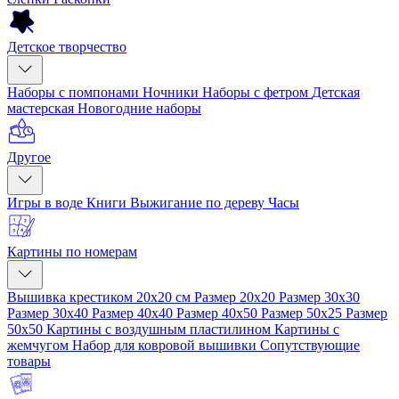
Детское творчество
Наборы с помпонами
Ночники
Наборы с фетром
Детская
мастерская
Новогодние наборы
Другое
Игры в воде
Книги
Выжигание по дереву
Часы
Картины по номерам
Вышивка крестиком 20x20 см
Размер 20x20
Размер 30x30
Размер 30x40
Размер 40x40
Размер 40x50
Размер 50x25
Размер
50x50
Картины с воздушным пластилином
Картины с
жемчугом
Набор для ковровой вышивки
Сопутствующие
товары