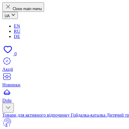
Close main menu
UA
EN
RU
DE
0
Акції
Новинки
Dolu
Товари для активного відпочинку
Гойдалка-каталка
Дитячий т