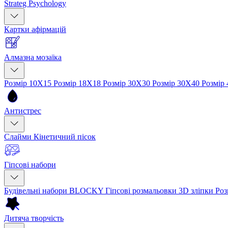
Strateg Psychology
Картки афірмацій
Алмазна мозаїка
Розмір 10Х15
Розмір 18Х18
Розмір 30Х30
Розмір 30Х40
Розмір
Антистрес
Слайми
Кінетичний пісок
Гіпсові набори
Будівельні набори BLOCKY
Гіпсові розмальовки
3D зліпки
Роз
Дитяча творчість