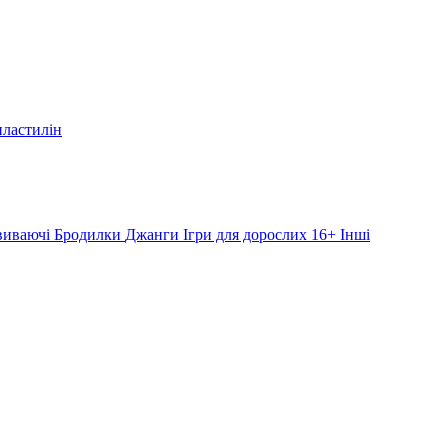
пластилін
звиваючі
Бродилки
Джанги
Ігри для дорослих 16+
Інші