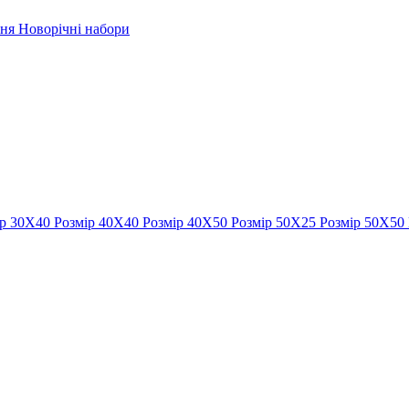
рня
Новорічні набори
ір 30Х40
Розмір 40Х40
Розмір 40Х50
Розмір 50Х25
Розмір 50Х50