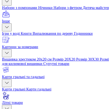
Набори з помпонами
Нічники
Набори з фетром
Дитяча майсте
Інше
Ігри у воді
Книги
Випалювання по дереву
Годинники
Картини за номерами
Вишивка хрестиком 20х20 см
Розмір 20Х20
Розмір 30Х30
Розм
для килимової вишивки
Супутні товари
Карти гральні та гадальні
Карти гральні
Карти гадальні
Літні товари