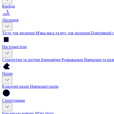
Крейда
Ліплення
Тісто для ліплення
М'яка маса та мус для ліплення
Повітряний 
Настільні ігри
Стратегічні та логічні
Економічні
Розважальні
Навчальні та ро
Пазли
Класичні пазли
Навчальні пазли
Спорттовари
Боксерські набори
М'які бити