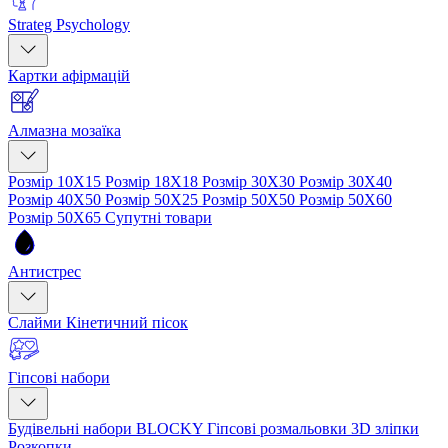
Strateg Psychology
Картки афірмацій
Алмазна мозаїка
Розмір 10Х15
Розмір 18Х18
Розмір 30Х30
Розмір 30Х40
Розмір 40Х50
Розмір 50Х25
Розмір 50Х50
Розмір 50Х60
Розмір 50Х65
Супутні товари
Антистрес
Слайми
Кінетичний пісок
Гіпсові набори
Будівельні набори BLOCKY
Гіпсові розмальовки
3D зліпки
Розкопки