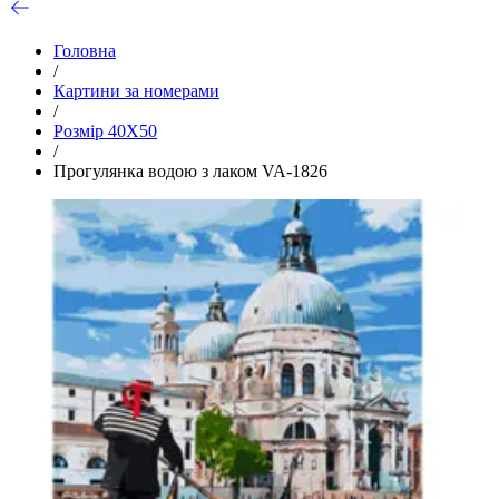
Головна
/
Картини за номерами
/
Розмір 40Х50
/
Прогулянка водою з лаком VA-1826