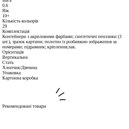
Вага
0.6
Вік
10+
Кількість кольорів
29
Комплектація
Контейнери з акриловими фарбами; синтетичні пензлики (3
шт.), зразок картини; полотно із розбивкою зображення за
номерами; підрамник; кріплення;лак.
Орієнтація
Вертикальна
Стать
Хлопчик/Дiвчина
Упаковка
Картонна коробка
Рекомендовані товари