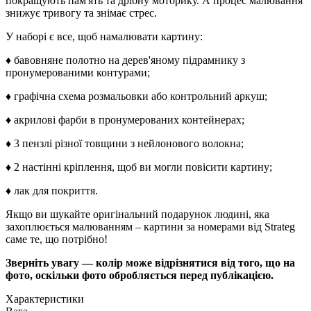
покращують пам'ять та дрібну моторику. А процес малювання
знижує тривогу та знімає стрес.
У наборі є все, щоб намалювати картину:
♦ бавовняне полотно на дерев'яному підрамнику з
пронумерованими контурами;
♦ графічна схема розмальовки або контрольний аркуш;
♦ акрилові фарби в пронумерованих контейнерах;
♦ 3 пензлі різної товщини з нейлонового волокна;
♦ 2 настінні кріплення, щоб ви могли повісити картину;
♦ лак для покриття.
Якщо ви шукайте оригінальний подарунок людині, яка
захоплюється малюванням – картини за номерами від Strateg
саме те, що потрібно!
Зверніть увагу — колір може відрізнятися від того, що на
фото, оскільки фото обробляється перед публікацією.
Характеристики