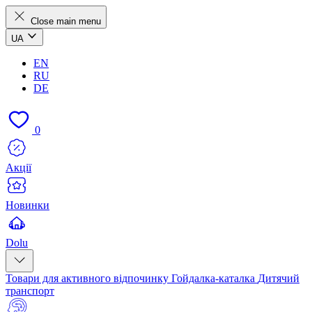
Close main menu
UA
EN
RU
DE
0
Акції
Новинки
Dolu
Товари для активного відпочинку
Гойдалка-каталка
Дитячий
транспорт