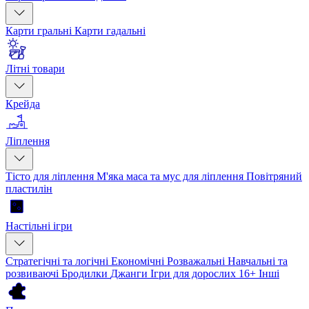
Карти гральні
Карти гадальні
Літні товари
Крейда
Ліплення
Тісто для ліплення
М'яка маса та мус для ліплення
Повітряний
пластилін
Настільні ігри
Стратегічні та логічні
Економічні
Розважальні
Навчальні та
розвиваючі
Бродилки
Джанги
Ігри для дорослих 16+
Інші