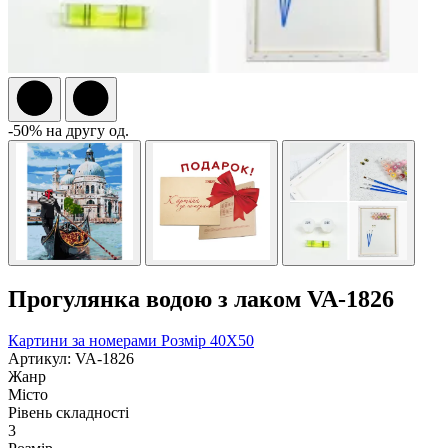
-50% на другу од.
Прогулянка водою з лаком VA-1826
Картини за номерами
Розмір 40Х50
Артикул: VA-1826
Жанр
Місто
Рівень складності
3