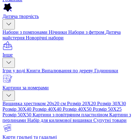
Дитяча творчість
Набори з помпонами
Нічники
Набори з фетром
Дитяча
майстерня
Новорічні набори
Інше
Ігри у воді
Книги
Випалювання по дереву
Годинники
Картини за номерами
Вишивка хрестиком 20х20 см
Розмір 20Х20
Розмір 30Х30
Розмір 30Х40
Розмір 40Х40
Розмір 40Х50
Розмір 50Х25
Розмір 50Х50
Картини з повітряним пластиліном
Картини з
перлинами
Набір для килимової вишивки
Супутні товари
Карти гральні та гадальні