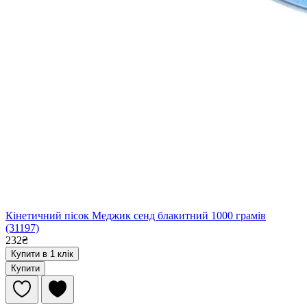
Кінетичний пісок Меджик сенд блакитний 1000 грамів
(31197)
232₴
Купити в 1 клік
Купити