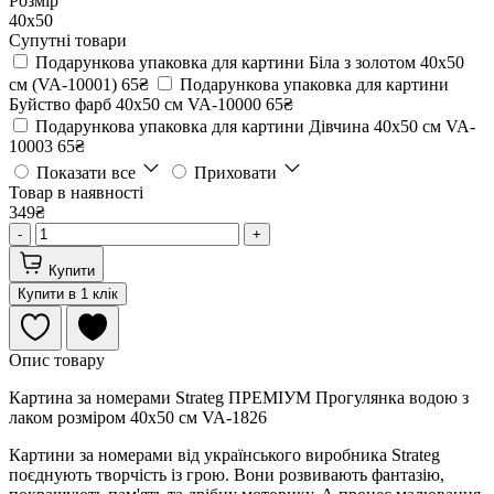
Розмір
40х50
Супутні товари
Подарункова упаковка для картини Біла з золотом 40х50
см (VA-10001)
65₴
Подарункова упаковка для картини
Буйство фарб 40х50 см VA-10000
65₴
Подарункова упаковка для картини Дівчина 40х50 см VA-
10003
65₴
Показати все
Приховати
Товар в наявності
349₴
-
+
Купити
Купити в 1 клік
Опис товару
Картина за номерами Strateg ПРЕМІУМ Прогулянка водою з
лаком розміром 40х50 см VA-1826
Картини за номерами від українського виробника Strateg
поєднують творчість із грою. Вони розвивають фантазію,