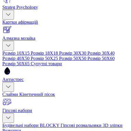
Strateg Psychology
Картки афірмацій
Алмазна мозаїка
Розмір 10Х15
Розмір 18Х18
Розмір 30Х30
Розмір 30Х40
Розмір 40Х50
Розмір 50Х25
Розмір 50Х50
Розмір 50Х60
Розмір 50Х65
Супутні товари
Антистрес
Слайми
Кінетичний пісок
Гіпсові набори
Будівельні набори BLOCKY
Гіпсові розмальовки
3D зліпки
Розкопки