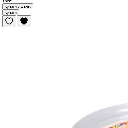
166₴
Купити в 1 клік
Купити