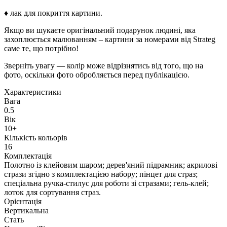
♦ лак для покриття картини.
Якщо ви шукаєте оригінальний подарунок людині, яка
захоплюється малюванням – картини за номерами від Strateg
саме те, що потрібно!
Зверніть увагу — колір може відрізнятись від того, що на
фото, оскільки фото обробляється перед публікацією.
Характеристики
Вага
0.5
Вік
10+
Кількість кольорів
16
Комплектація
Полотно із клейовим шаром; дерев'яний підрамник; акрилові
стрази згідно з комплектацією набору; пінцет для страз;
спеціальна ручка-стилус для роботи зі стразами; гель-клей;
лоток для сортування страз.
Орієнтація
Вертикальна
Стать