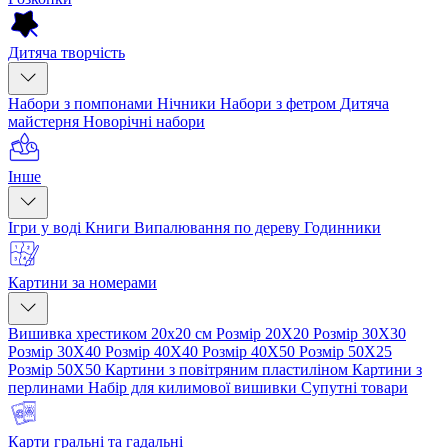
Дитяча творчість
Набори з помпонами
Нічники
Набори з фетром
Дитяча
майстерня
Новорічні набори
Інше
Ігри у воді
Книги
Випалювання по дереву
Годинники
Картини за номерами
Вишивка хрестиком 20х20 см
Розмір 20Х20
Розмір 30Х30
Розмір 30Х40
Розмір 40Х40
Розмір 40Х50
Розмір 50Х25
Розмір 50Х50
Картини з повітряним пластиліном
Картини з
перлинами
Набір для килимової вишивки
Супутні товари
Карти гральні та гадальні