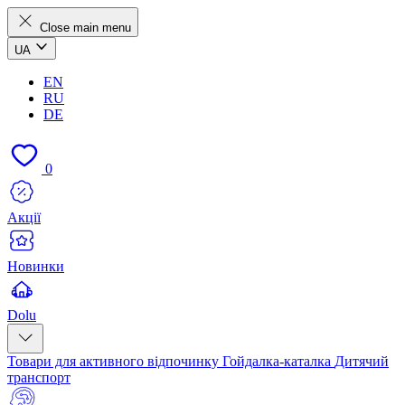
Close main menu
UA
EN
RU
DE
0
Акції
Новинки
Dolu
Товари для активного відпочинку
Гойдалка-каталка
Дитячий
транспорт