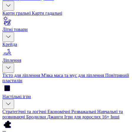
Карти гральні
Карти гадальні
Літні товари
Крейда
Ліплення
Тісто для ліплення
М'яка маса та мус для ліплення
Повітряний
пластилін
Настільні ігри
Стратегічні та логічні
Економічні
Розважальні
Навчальні та
розвиваючі
Бродилки
Джанги
Ігри для дорослих 16+
Інші