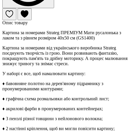
Опис товару
Картина за номерами Strateg ПРЕМІУМ Мати русалонька з
лаком та з рівнем розміром 40х50 см (GS1400)
Картина за номерами від українського виробника Strateg
поєднують творчість із грою. Вони розвивають фантазію,
покращують пам'ять та дрібну моторику. А процес малювання
знижує тривогу та знімає стреси.
У наборі є все, щоб намалювати картину:
♦ бавовняне полотно на дерев'яному підрамнику з
пронумерованими контурами;
♦ графічна схема розмальовки або контрольний лист;
♦ акрилові фарби в пронумерованих контейнерах;
♦ 3 пензлі різної товщини з нейлонового волокна;
♦ 2 настінні кріплення, щоб ви могли повісити картину;