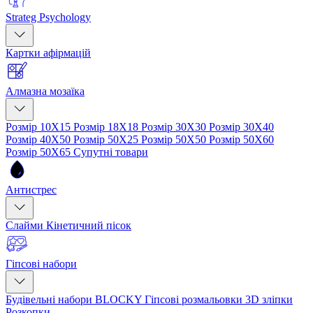
Strateg Psychology
Картки афірмацій
Алмазна мозаїка
Розмір 10Х15
Розмір 18Х18
Розмір 30Х30
Розмір 30Х40
Розмір 40Х50
Розмір 50Х25
Розмір 50Х50
Розмір 50Х60
Розмір 50Х65
Супутні товари
Антистрес
Слайми
Кінетичний пісок
Гіпсові набори
Будівельні набори BLOCKY
Гіпсові розмальовки
3D зліпки
Розкопки