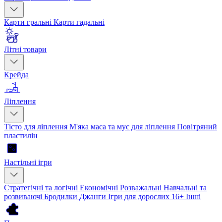
Карти гральні
Карти гадальні
Літні товари
Крейда
Ліплення
Тісто для ліплення
М'яка маса та мус для ліплення
Повітряний
пластилін
Настільні ігри
Стратегічні та логічні
Економічні
Розважальні
Навчальні та
розвиваючі
Бродилки
Джанги
Ігри для дорослих 16+
Інші