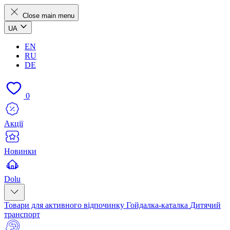
Close main menu
UA
EN
RU
DE
0
Акції
Новинки
Dolu
Товари для активного відпочинку
Гойдалка-каталка
Дитячий
транспорт