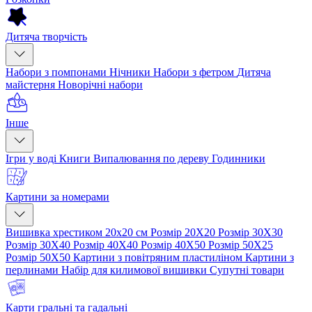
Дитяча творчість
Набори з помпонами
Нічники
Набори з фетром
Дитяча
майстерня
Новорічні набори
Інше
Ігри у воді
Книги
Випалювання по дереву
Годинники
Картини за номерами
Вишивка хрестиком 20х20 см
Розмір 20Х20
Розмір 30Х30
Розмір 30Х40
Розмір 40Х40
Розмір 40Х50
Розмір 50Х25
Розмір 50Х50
Картини з повітряним пластиліном
Картини з
перлинами
Набір для килимової вишивки
Супутні товари
Карти гральні та гадальні