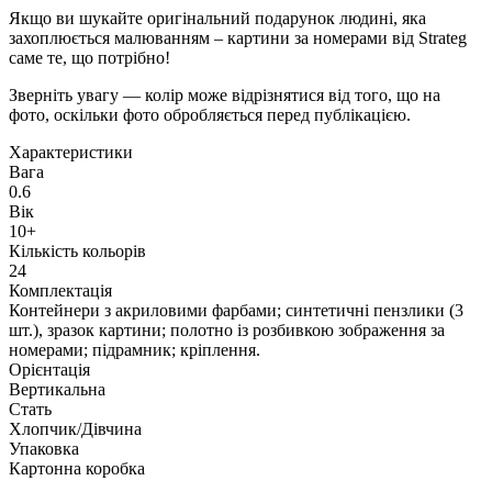
Якщо ви шукайте оригінальний подарунок людині, яка
захоплюється малюванням – картини за номерами від Strateg
саме те, що потрібно!
Зверніть увагу — колір може відрізнятися від того, що на
фото, оскільки фото обробляється перед публікацією.
Характеристики
Вага
0.6
Вік
10+
Кількість кольорів
24
Комплектація
Контейнери з акриловими фарбами; синтетичні пензлики (3
шт.), зразок картини; полотно із розбивкою зображення за
номерами; підрамник; кріплення.
Орієнтація
Вертикальна
Стать
Хлопчик/Дiвчина
Упаковка
Картонна коробка