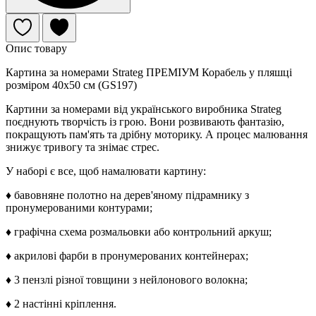
Опис товару
Картина за номерами Strateg ПРЕМІУМ Корабель у пляшці
розміром 40х50 см (GS197)
Картини за номерами від українського виробника Strateg
поєднують творчість із грою. Вони розвивають фантазію,
покращують пам'ять та дрібну моторику. А процес малювання
знижує тривогу та знімає стрес.
У наборі є все, щоб намалювати картину:
♦ бавовняне полотно на дерев'яному підрамнику з
пронумерованими контурами;
♦ графічна схема розмальовки або контрольний аркуш;
♦ акрилові фарби в пронумерованих контейнерах;
♦ 3 пензлі різної товщини з нейлонового волокна;
♦ 2 настінні кріплення.