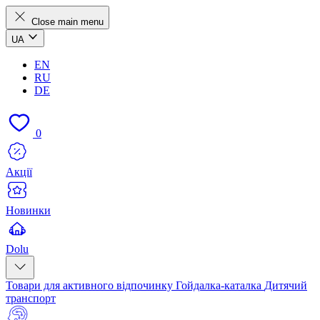
Close main menu
UA
EN
RU
DE
0
Акції
Новинки
Dolu
Товари для активного відпочинку
Гойдалка-каталка
Дитячий
транспорт