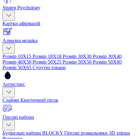
Strateg Psychology
Картки афірмацій
Алмазна мозаїка
Розмір 10Х15
Розмір 18Х18
Розмір 30Х30
Розмір 30Х40
Розмір 40Х50
Розмір 50Х25
Розмір 50Х50
Розмір 50Х60
Розмір 50Х65
Супутні товари
Антистрес
Слайми
Кінетичний пісок
Гіпсові набори
Будівельні набори BLOCKY
Гіпсові розмальовки
3D зліпки
Розкопки