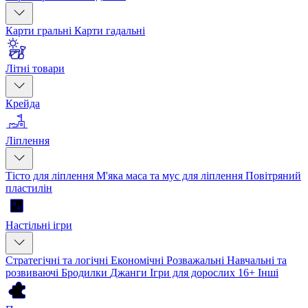
Карти гральні
Карти гадальні
Літні товари
Крейда
Ліплення
Тісто для ліплення
М'яка маса та мус для ліплення
Повітряний
пластилін
Настільні ігри
Стратегічні та логічні
Економічні
Розважальні
Навчальні та
розвиваючі
Бродилки
Джанги
Ігри для дорослих 16+
Інші