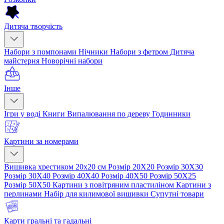
Дитяча творчість
Набори з помпонами
Нічники
Набори з фетром
Дитяча
майстерня
Новорічні набори
Інше
Ігри у воді
Книги
Випалювання по дереву
Годинники
Картини за номерами
Вишивка хрестиком 20х20 см
Розмір 20Х20
Розмір 30Х30
Розмір 30Х40
Розмір 40Х40
Розмір 40Х50
Розмір 50Х25
Розмір 50Х50
Картини з повітряним пластиліном
Картини з
перлинами
Набір для килимової вишивки
Супутні товари
Карти гральні та гадальні