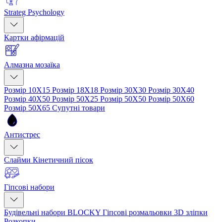
Strateg Psychology
Картки афірмацій
Алмазна мозаїка
Розмір 10Х15
Розмір 18Х18
Розмір 30Х30
Розмір 30Х40
Розмір 40Х50
Розмір 50Х25
Розмір 50Х50
Розмір 50Х60
Розмір 50Х65
Супутні товари
Антистрес
Слайми
Кінетичний пісок
Гіпсові набори
Будівельні набори BLOCKY
Гіпсові розмальовки
3D зліпки
Розкопки