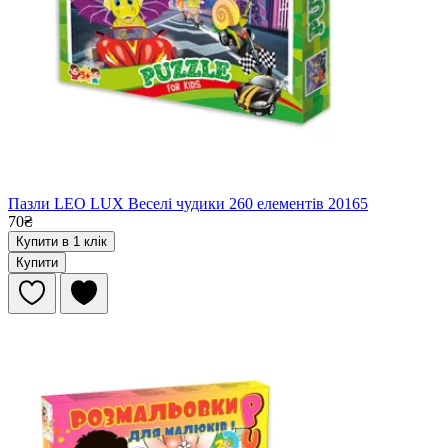
Пазли LEO LUX Веселі чудики 260 елементів 20165
70₴
Купити в 1 клік
Купити