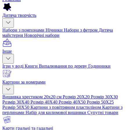
Дитяча творчість
Набори з помпонами
Нічники
Набори з фетром
Дитяча
майстерня
Новорічні набори
Інше
Ігри у воді
Книги
Випалювання по дереву
Годинники
Картини за номерами
Вишивка хрестиком 20х20 см
Розмір 20Х20
Розмір 30Х30
Розмір 30Х40
Розмір 40Х40
Розмір 40Х50
Розмір 50Х25
Розмір 50Х50
Картини з повітряним пластиліном
Картини з
перлинами
Набір для килимової вишивки
Супутні товари
Карти гральні та гадальні