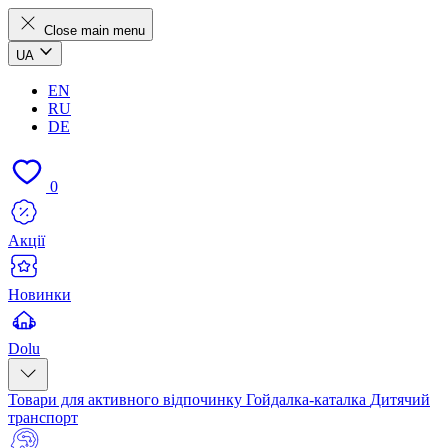
Close main menu
UA
EN
RU
DE
0
Акції
Новинки
Dolu
Товари для активного відпочинку
Гойдалка-каталка
Дитячий
транспорт