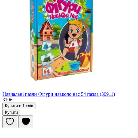
Навчальні пазли Фігури навколо нас 54 пазла (30911)
319₴
Купити в 1 клік
Купити