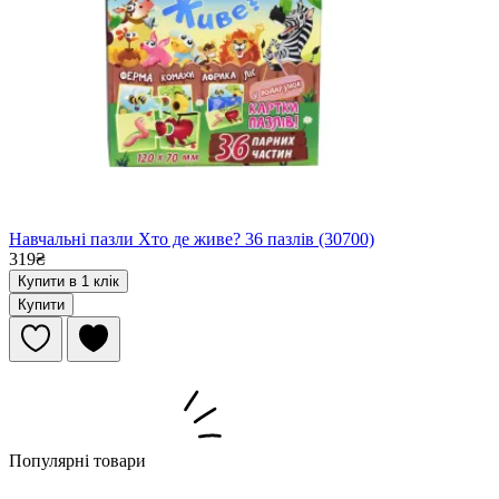
Навчальні пазли Хто де живе? 36 пазлів (30700)
319₴
Купити в 1 клік
Купити
Популярні товари