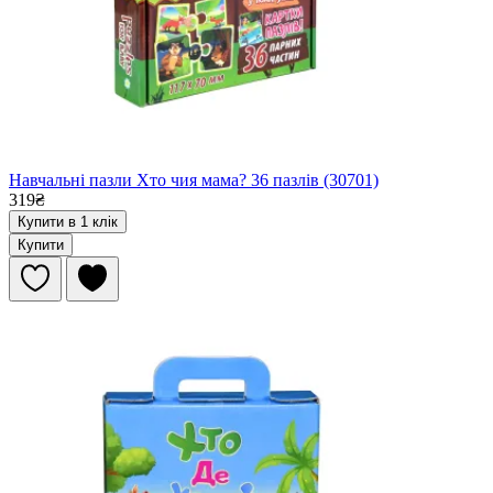
Навчальні пазли Хто чия мама? 36 пазлів (30701)
319₴
Купити в 1 клік
Купити