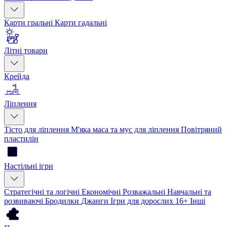
Карти гральні
Карти гадальні
Літні товари
Крейда
Ліплення
Тісто для ліплення
М'яка маса та мус для ліплення
Повітряний
пластилін
Настільні ігри
Стратегічні та логічні
Економічні
Розважальні
Навчальні та
розвиваючі
Бродилки
Джанги
Ігри для дорослих 16+
Інші