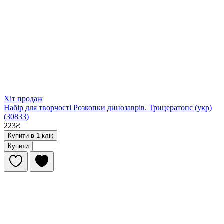
Хіт продаж
Набір для творчості Розкопки динозаврів. Трицератопс (укр)
(30833)
223₴
Купити в 1 клік
Купити