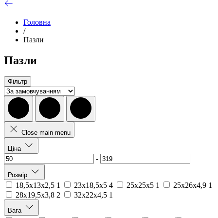
Головна
/
Пазли
Пазли
Фільтр
Close main menu
Ціна
-
Розмір
18,5х13х2,5
1
23х18,5х5
4
25х25х5
1
25х26х4,9
1
28х19,5х3,8
2
32х22х4,5
1
Вага