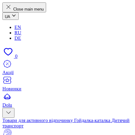
Close main menu
UA
EN
RU
DE
0
Акції
Новинки
Dolu
Товари для активного відпочинку
Гойдалка-каталка
Дитячий
транспорт