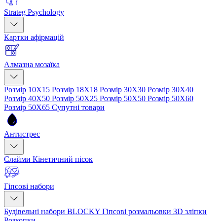
Strateg Psychology
Картки афірмацій
Алмазна мозаїка
Розмір 10Х15
Розмір 18Х18
Розмір 30Х30
Розмір 30Х40
Розмір 40Х50
Розмір 50Х25
Розмір 50Х50
Розмір 50Х60
Розмір 50Х65
Супутні товари
Антистрес
Слайми
Кінетичний пісок
Гіпсові набори
Будівельні набори BLOCKY
Гіпсові розмальовки
3D зліпки
Розкопки