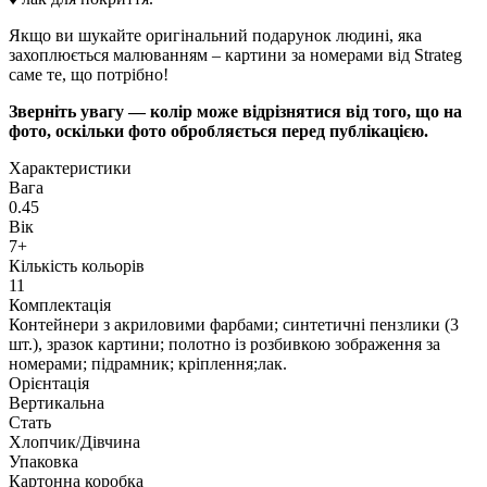
Якщо ви шукайте оригінальний подарунок людині, яка
захоплюється малюванням – картини за номерами від Strateg
саме те, що потрібно!
Зверніть увагу — колір може відрізнятися від того, що на
фото, оскільки фото обробляється перед публікацією.
Характеристики
Вага
0.45
Вік
7+
Кількість кольорів
11
Комплектація
Контейнери з акриловими фарбами; синтетичні пензлики (3
шт.), зразок картини; полотно із розбивкою зображення за
номерами; підрамник; кріплення;лак.
Орієнтація
Вертикальна
Стать
Хлопчик/Дiвчина
Упаковка
Картонна коробка