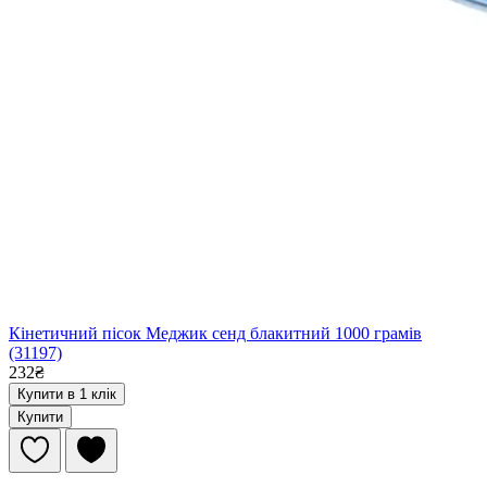
Кінетичний пісок Меджик сенд блакитний 1000 грамів
(31197)
232₴
Купити в 1 клік
Купити