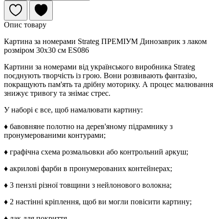
Опис товару
Картина за номерами Strateg ПРЕМІУМ Динозаврик з лаком
розміром 30х30 см ES086
Картини за номерами від українського виробника Strateg
поєднують творчість із грою. Вони розвивають фантазію,
покращують пам'ять та дрібну моторику. А процес малювання
знижує тривогу та знімає стрес.
У наборі є все, щоб намалювати картину:
♦ бавовняне полотно на дерев'яному підрамнику з
пронумерованими контурами;
♦ графічна схема розмальовки або контрольний аркуш;
♦ акрилові фарби в пронумерованих контейнерах;
♦ 3 пензлі різної товщини з нейлонового волокна;
♦ 2 настінні кріплення, щоб ви могли повісити картину;
♦ лак для покриття.