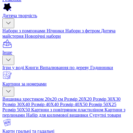
Дитяча творчість
Набори з помпонами
Нічники
Набори з фетром
Дитяча
майстерня
Новорічні набори
Інше
Ігри у воді
Книги
Випалювання по дереву
Годинники
Картини за номерами
Вишивка хрестиком 20х20 см
Розмір 20Х20
Розмір 30Х30
Розмір 30Х40
Розмір 40Х40
Розмір 40Х50
Розмір 50Х25
Розмір 50Х50
Картини з повітряним пластиліном
Картини з
перлинами
Набір для килимової вишивки
Супутні товари
Карти гральні та гадальні