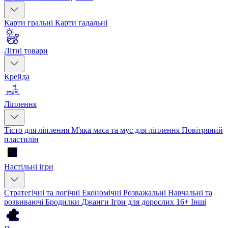
Карти гральні
Карти гадальні
Літні товари
Крейда
Ліплення
Тісто для ліплення
М'яка маса та мус для ліплення
Повітряний
пластилін
Настільні ігри
Стратегічні та логічні
Економічні
Розважальні
Навчальні та
розвиваючі
Бродилки
Джанги
Ігри для дорослих 16+
Інші