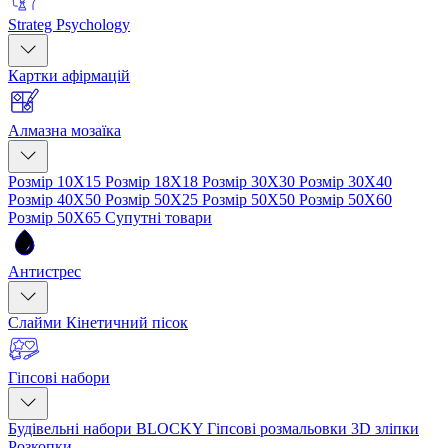
Strateg Psychology
Картки афірмацій
Алмазна мозаїка
Розмір 10Х15
Розмір 18Х18
Розмір 30Х30
Розмір 30Х40
Розмір 40Х50
Розмір 50Х25
Розмір 50Х50
Розмір 50Х60
Розмір 50Х65
Супутні товари
Антистрес
Слайми
Кінетичний пісок
Гіпсові набори
Будівельні набори BLOCKY
Гіпсові розмальовки
3D зліпки
Розкопки