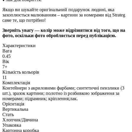
Якщо ви шукайте оригінальний подарунок людині, яка
захоплюється малюванням – картини за номерами від Strateg
саме те, що потрібно!
Зверніть увагу — колір може відрізнятися від того, що на
фото, оскільки фото обробляється перед публікацією.
Характеристики
Вага
0.45
Вік
7+
Кількість кольорів
11
Комплектація
Контейнери з акриловими фарбами; синтетичні пензлики (3
шт.), зразок картини; полотно із розбивкою зображення за
номерами; підрамник; кріплення;лак.
Орієнтація
Вертикальна
Стать
Хлопчик/Дiвчина
Упаковка
Картонна коробка