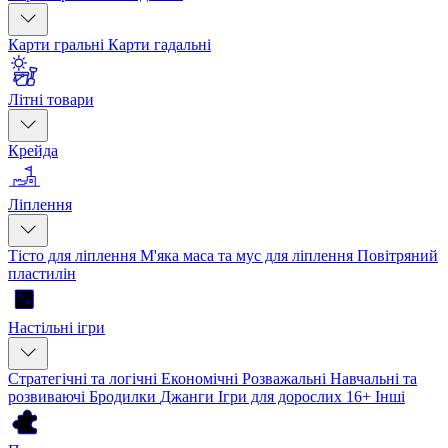
Карти гральні
Карти гадальні
Літні товари
Крейда
Ліплення
Тісто для ліплення
М'яка маса та мус для ліплення
Повітряний
пластилін
Настільні ігри
Стратегічні та логічні
Економічні
Розважальні
Навчальні та
розвиваючі
Бродилки
Джанги
Ігри для дорослих 16+
Інші