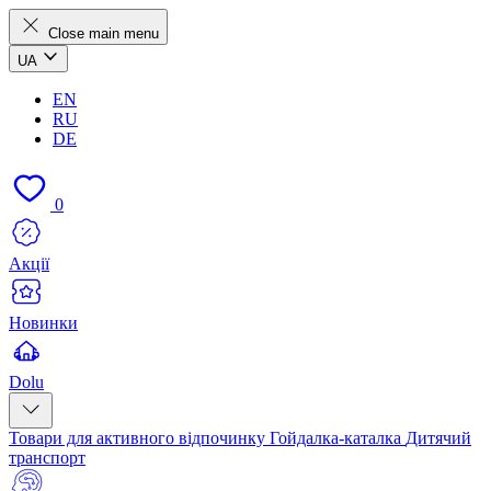
Close main menu
UA
EN
RU
DE
0
Акції
Новинки
Dolu
Товари для активного відпочинку
Гойдалка-каталка
Дитячий
транспорт