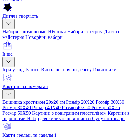
Дитяча творчість
Набори з помпонами
Нічники
Набори з фетром
Дитяча
майстерня
Новорічні набори
Інше
Ігри у воді
Книги
Випалювання по дереву
Годинники
Картини за номерами
Вишивка хрестиком 20х20 см
Розмір 20Х20
Розмір 30Х30
Розмір 30Х40
Розмір 40Х40
Розмір 40Х50
Розмір 50Х25
Розмір 50Х50
Картини з повітряним пластиліном
Картини з
перлинами
Набір для килимової вишивки
Супутні товари
Карти гральні та гадальні