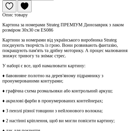
Опис товару
Картина за номерами Strateg ПРЕМІУМ Динозаврик з лаком
розміром 30х30 см ES086
Картини за номерами від українського виробника Strateg
поєднують творчість із грою. Вони розвивають фантазію,
покращують пам'ять та дрібну моторику. А процес малювання
знижує тривогу та знімає стрес.
У наборі є все, щоб намалювати картину:
♦ бавовняне полотно на дерев'яному підрамнику з
пронумерованими контурами;
♦ графічна схема розмальовки або контрольний аркуш;
♦ акрилові фарби в пронумерованих контейнерах;
♦ 3 пензлі різної товщини з нейлонового волокна;
♦ 2 настінні кріплення, щоб ви могли повісити картину;
♦ лак для покриття.